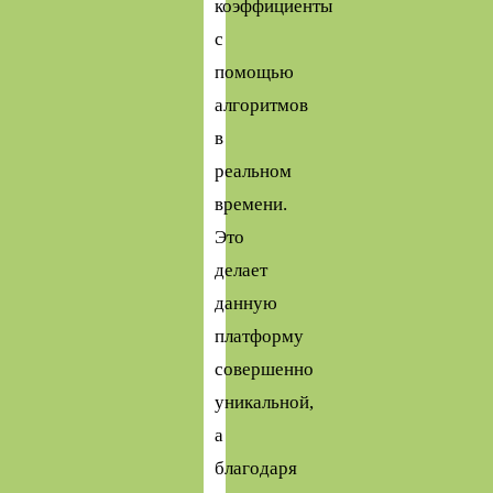
коэффициенты
с
помощью
алгоритмов
в
реальном
времени.
Это
делает
данную
платформу
совершенно
уникальной,
а
благодаря