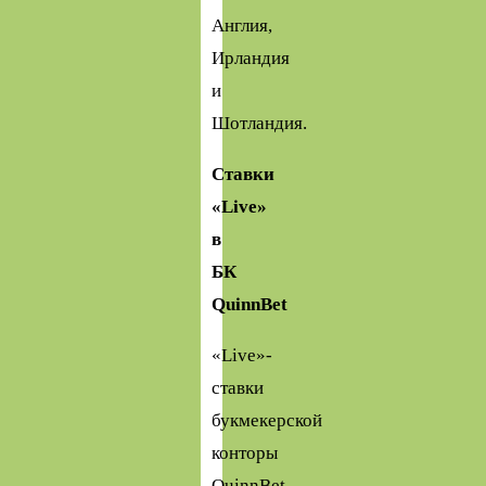
Англия,
Ирландия
и
Шотландия.
Ставки
«Live»
в
БК
QuinnBet
«Live»-
ставки
букмекерской
конторы
QuinnBet