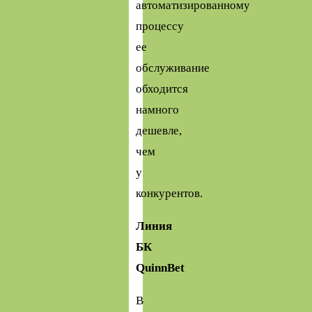
автоматизированному
процессу
ее
обслуживание
обходится
намного
дешевле,
чем
у
конкурентов.
Линия
БК
QuinnBet
В