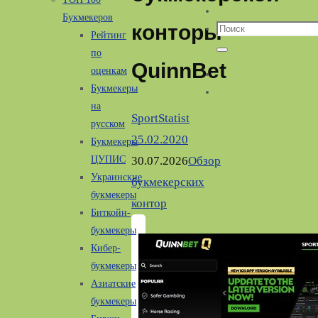
Букмекеров
конторы
Что
Рейтинг
искать:
по
Поиск
QuinnBet
оценкам
Букмекеры
на
SportStatist
русском
25.02.2020
Букмекеры
30.07.2026
Обзор
ЦУПИС
Украинские
букмекерских
букмекеры
контор
Биткойн-
букмекеры
Кибер-
букмекеры
Азиатские
букмекеры