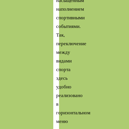
насыщенным
наполнением
спортивными
событиями.
Так,
переключение
между
видами
спорта
здесь
удобно
реализовано
в
горизонтальном
меню