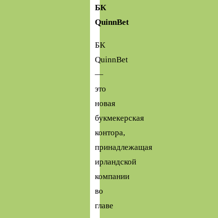
БК
QuinnBet
БК
QuinnBet
—
это
новая
букмекерская
контора,
принадлежащая
ирландской
компании
во
главе