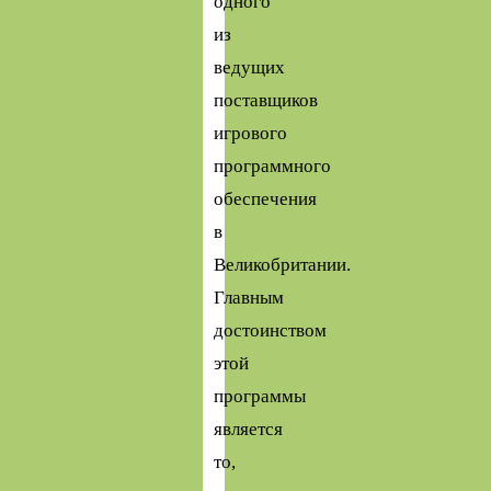
одного
из
ведущих
поставщиков
игрового
программного
обеспечения
в
Великобритании.
Главным
достоинством
этой
программы
является
то,