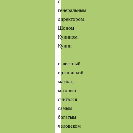
с
генеральным
директором
Шоном
Куинном.
Куинн
—
известный
ирландский
магнат,
который
считался
самым
богатым
человеком