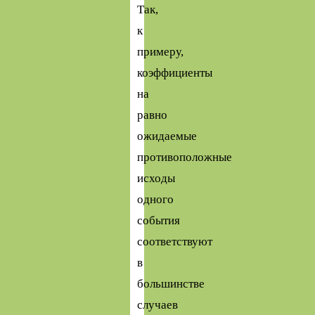
Так,
к
примеру,
коэффициенты
на
равно
ожидаемые
противоположные
исходы
одного
события
соответствуют
в
большинстве
случаев