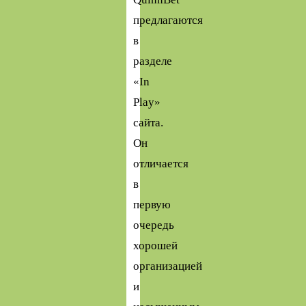
предлагаются
в
разделе
«In
Play»
сайта.
Он
отличается
в
первую
очередь
хорошей
организацией
и