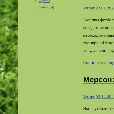
Футбол
(таблицы)
Writer
23.01.202
Бывшим футболи
вследствие пор
необходимо было
турнира. «Не по
лигу, да и попа
Continue readin
Мерсон:
Writer
02.12.202
Экс-футболист 