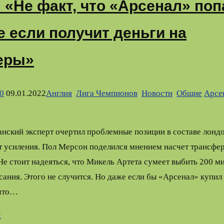
 «Не факт, что «Арсенал» поп
е если получит деньги на
еры»
0
09.01.2022
Англия
,
Лига Чемпионов
,
Новости
,
Общие
Арсе
нский эксперт очертил проблемные позиции в составе лонд
т усиления. Пол Мерсон поделился мнением насчет трансфе
е стоит надеяться, что Микель Артета сумеет выбить 200 м
сания. Этого не случится. Но даже если бы «Арсенал» купил
 что…
g