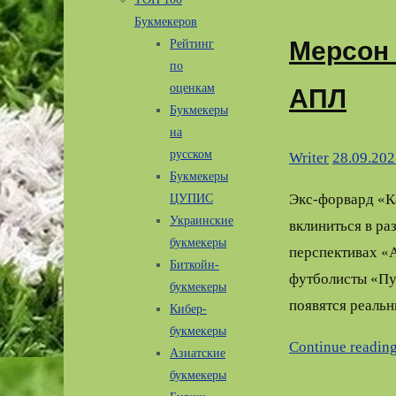
Букмекеров
Мерсон 
Рейтинг
по
оценкам
АПЛ
Букмекеры
на
русском
Writer
28.09.202
Букмекеры
Экс-форвард «К
ЦУПИС
Украинские
вклиниться в ра
букмекеры
перспективах «А
Биткойн-
футболисты «Пу
букмекеры
появятся реаль
Кибер-
букмекеры
Continue readin
Азиатские
букмекеры