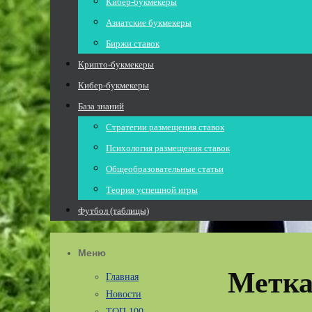
Кибер-букмекеры
Азиатские букмекеры
Биржи ставок
Крипто-букмекеры
Кибер-букмекеры
База знаний
Стратегии размещения ставок
Психология размещения ставок
Общеобразовательные статьи
Теория успешной игры
Футбол (таблицы)
Меню
Метк
Главная
Новости
ТОП 100