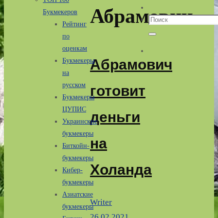
Абрамович
Букмекеров
Что
Рейтинг
искать:
по
Поиск
оценкам
Абрамович
Букмекеры
на
русском
готовит
Букмекеры
ЦУПИС
деньги
Украинские
букмекеры
на
Биткойн-
букмекеры
Холанда
Кибер-
букмекеры
Азиатские
Writer
букмекеры
26.02.2021