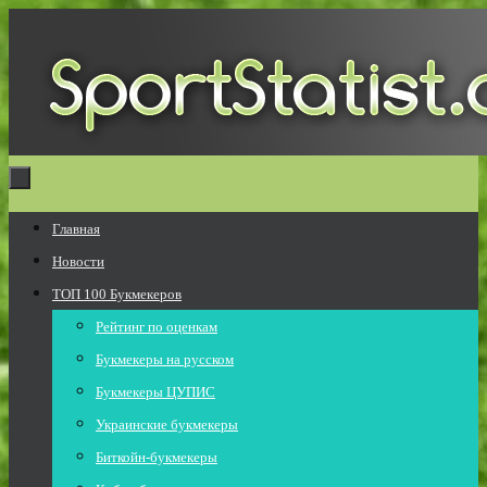
Перейти
к
содержимому
Перейти
Главная
к
Новости
содержимому
ТОП 100 Букмекеров
Рейтинг по оценкам
Букмекеры на русском
Букмекеры ЦУПИС
Украинские букмекеры
Биткойн-букмекеры