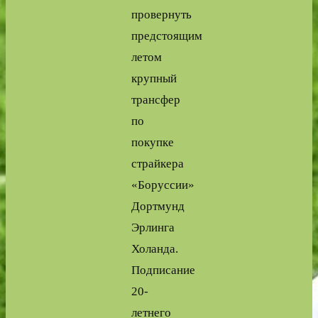
провернуть
предстоящим
летом
крупный
трансфер
по
покупке
страйкера
«Боруссии»
Дортмунд
Эрлинга
Холанда.
Подписание
20-
летнего