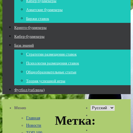
Кибер-букмекеры
Азиатские букмекеры
Биржи ставок
Крипто-букмекеры
Кибер-букмекеры
База знаний
Стратегии размещения ставок
Психология размещения ставок
Общеобразовательные статьи
Теория успешной игры
Футбол (таблицы)
Меню
Выбрать
язык
Метка:
Главная
Новости
ТОП 100