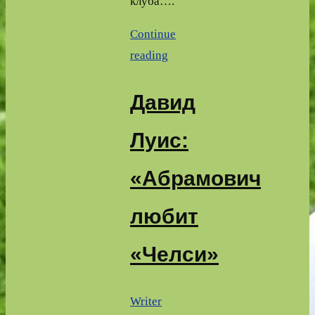
клуба….
Continue
reading
Давид
Луис:
«Абрамович
любит
«Челси»
Writer