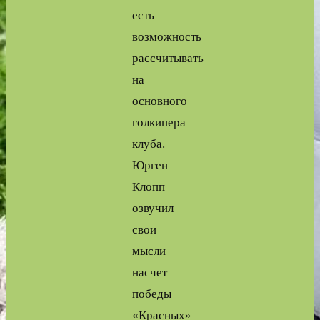
есть
возможность
рассчитывать
на
основного
голкипера
клуба.
Юрген
Клопп
озвучил
свои
мысли
насчет
победы
«Красных»