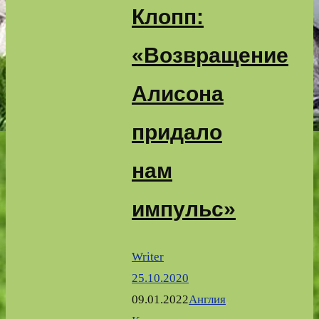
Клопп:
«Возвращение
Алисона
придало
нам
импульс»
Writer
25.10.2020
09.01.2022
Англия
,