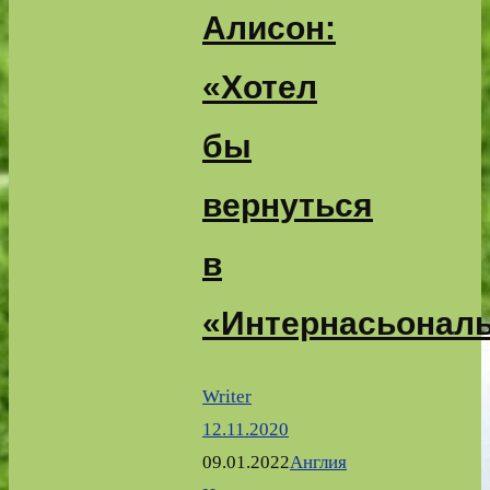
Алисон:
«Хотел
бы
вернуться
в
«Интернасьонал
Writer
12.11.2020
09.01.2022
Англия
,