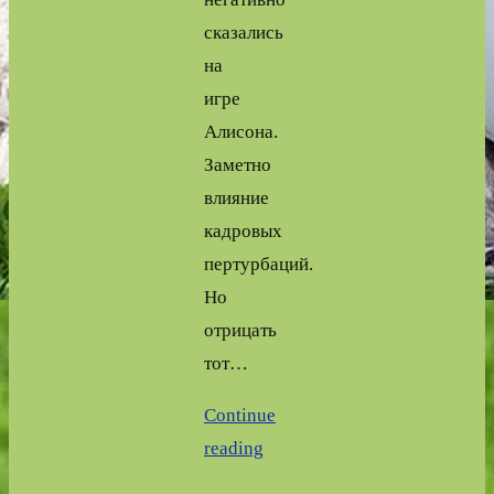
сказались
на
игре
Алисона.
Заметно
влияние
кадровых
пертурбаций.
Но
отрицать
тот…
Continue
reading