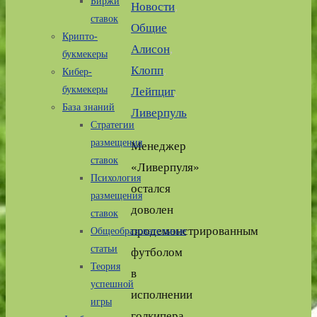
Биржи
Новости
,
ставок
Общие
Крипто-
Алисон
,
букмекеры
Клопп
,
Кибер-
букмекеры
Лейпциг
,
База знаний
Ливерпуль
Стратегии
размещения
Менеджер
ставок
«Ливерпуля»
Психология
остался
размещения
доволен
ставок
продемонстрированным
Общеобразовательные
статьи
футболом
Теория
в
успешной
исполнении
игры
голкипера