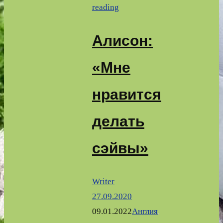
reading
Алисон:
«Мне
нравится
делать
сэйвы»
Writer
27.09.2020
09.01.2022
Англия
,