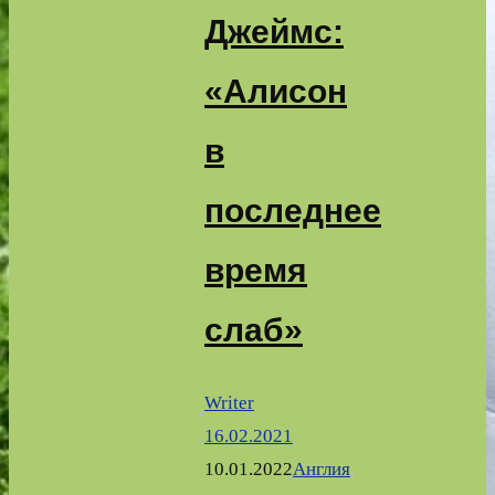
Джеймс:
«Алисон
в
последнее
время
слаб»
Writer
16.02.2021
10.01.2022
Англия
,