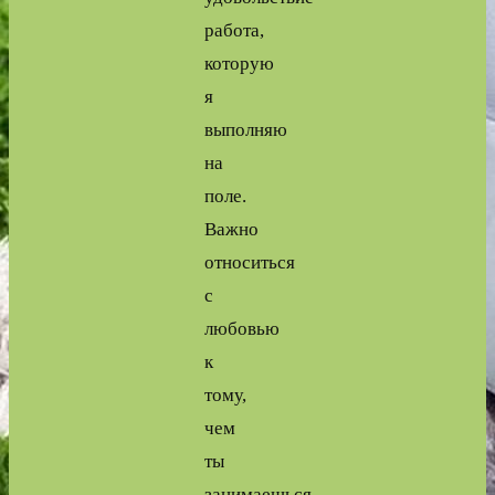
работа,
которую
я
выполняю
на
поле.
Важно
относиться
с
любовью
к
тому,
чем
ты
занимаешься.