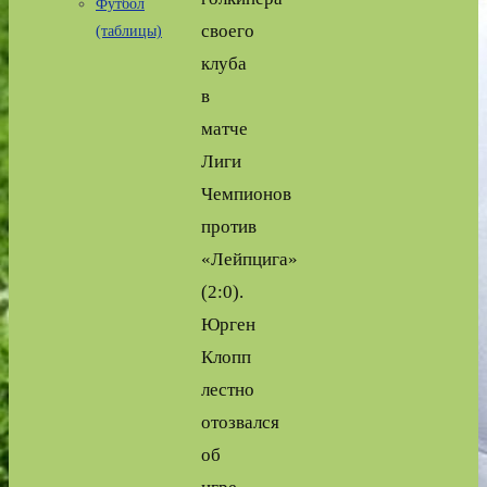
Футбол
своего
(таблицы)
клуба
в
матче
Лиги
Чемпионов
против
«Лейпцига»
(2:0).
Юрген
Клопп
лестно
отозвался
об