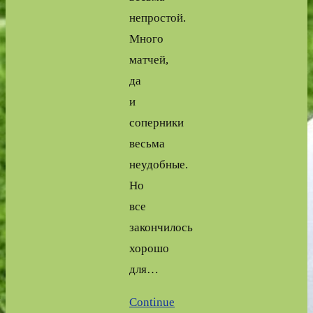
непростой.
Много
матчей,
да
и
соперники
весьма
неудобные.
Но
все
закончилось
хорошо
для…
Continue