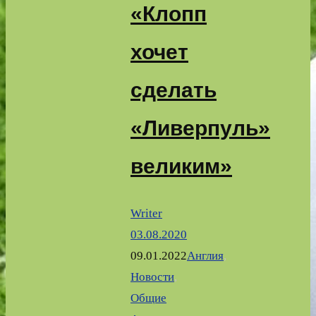
«Клопп
хочет
сделать
«Ливерпуль»
великим»
Writer
03.08.2020
09.01.2022
Англия
,
Новости
,
Общие