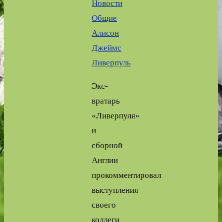
Новости
,
Общие
Алисон
,
Джеймс
,
Ливерпуль
Экс-
вратарь
«Ливерпуля»
и
сборной
Англии
прокомментировал
выступления
своего
коллеги