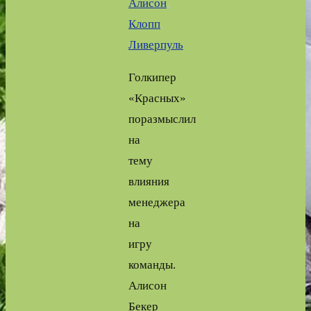
Алисон
,
Клопп
,
Ливерпуль
Голкипер
«Красных»
поразмыслил
на
тему
влияния
менеджера
на
игру
команды.
Алисон
Бекер