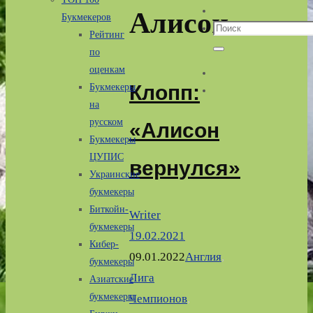
Алисон
Букмекеров
Что
Рейтинг
искать:
по
Поиск
оценкам
Клопп:
Букмекеры
на
русском
«Алисон
Букмекеры
ЦУПИС
вернулся»
Украинские
букмекеры
Биткойн-
Writer
букмекеры
19.02.2021
Кибер-
09.01.2022
Англия
,
букмекеры
Лига
Азиатские
букмекеры
Чемпионов
,