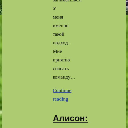
У
меня
именно
такой
подход.
Мне
приятно
спасать
команду…
Continue
reading
Алисон: