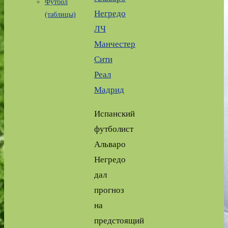
Футбол
Негредо
,
(таблицы)
ЛЧ
,
Манчестер
Сити
,
Реал
Мадрид
Испанский
футболист
Альваро
Негредо
дал
прогноз
на
предстоящий