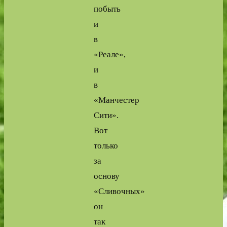
побыть
и
в
«Реале»,
и
в
«Манчестер
Сити».
Вот
только
за
основу
«Сливочных»
он
так