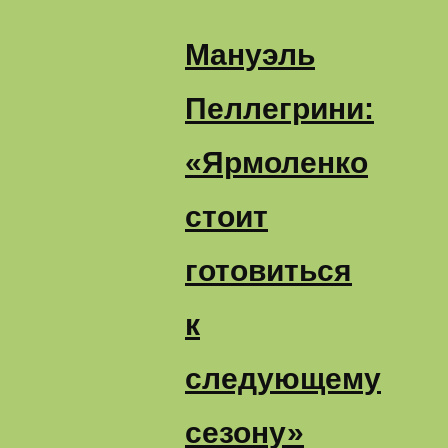
Мануэль
Пеллегрини:
«Ярмоленко
стоит
готовиться
к
следующему
сезону»