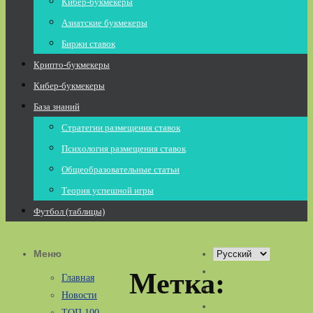
Кибер-букмекеры
Азиатские букмекеры
Биржи ставок
Крипто-букмекеры
Кибер-букмекеры
База знаний
Стратегии размещения ставок
Психология размещения ставок
Общеобразовательные статьи
Теория успешной игры
Футбол (таблицы)
Меню
Выбрать
язык
Метка:
Главная
Новости
ТОП 100