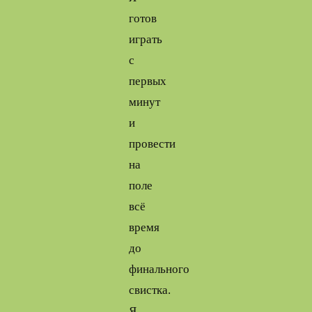
готов
играть
с
первых
минут
и
провести
на
поле
всё
время
до
финального
свистка.
Я