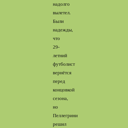
надолго
вылетел.
Были
надежды,
что
29-
летний
футболист
вернётся
перед
концовкой
сезона,
но
Пеллегрини
решил