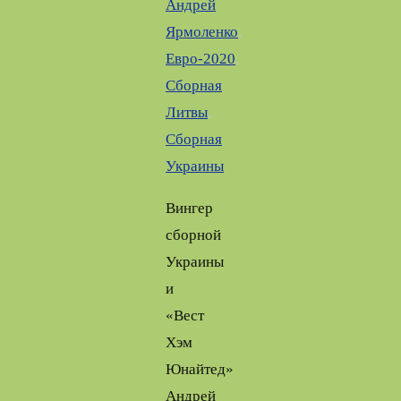
Андрей
Ярмоленко
,
Евро-2020
,
Сборная
Литвы
,
Сборная
Украины
Вингер
сборной
Украины
и
«Вест
Хэм
Юнайтед»
Андрей