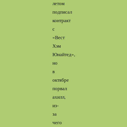
летом
подписал
контракт
с
«Вест
Хэм
Юнайтед»,
но
в
октябре
порвал
ахилл,
из-
за
чего