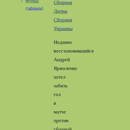
Футбол
Сборная
(таблицы)
Литвы
,
Сборная
Украины
Недавно
восстановившийся
Андрей
Ярмоленко
хотел
забить
гол
в
матче
против
сборной