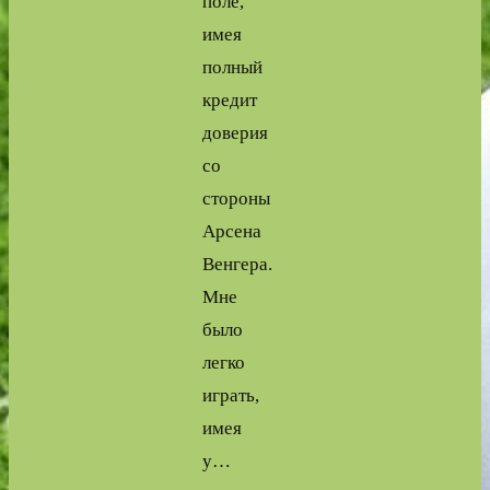
поле,
имея
полный
кредит
доверия
со
стороны
Арсена
Венгера.
Мне
было
легко
играть,
имея
у…