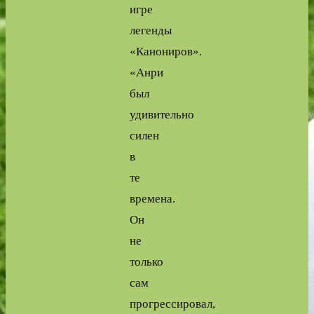
игре
легенды
«Канониров».
«Анри
был
удивительно
силен
в
те
времена.
Он
не
только
сам
прогрессировал,