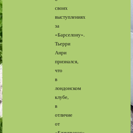
своих
выступлениях
за
«Барселону».
Тьерри
Анри
признался,
что
в
лондонском
клубе,
в
отличие
от
«Блаугранас»,