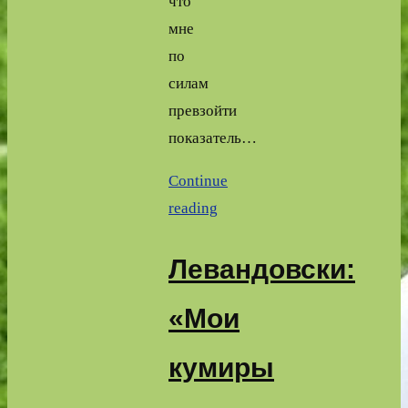
что
мне
по
силам
превзойти
показатель…
Continue
reading
Левандовски:
«Мои
кумиры