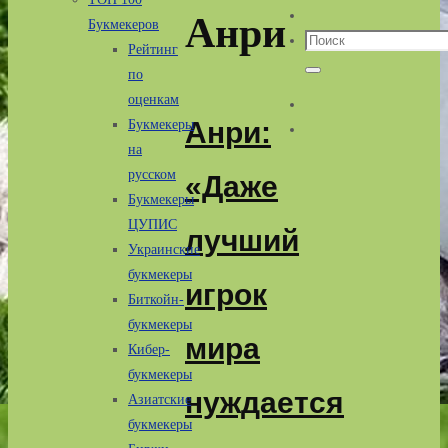
Анри
Букмекеров
Что
Рейтинг
искать:
по
Поиск
оценкам
Анри:
Букмекеры
на
русском
«Даже
Букмекеры
ЦУПИС
лучший
Украинские
букмекеры
игрок
Биткойн-
букмекеры
мира
Кибер-
букмекеры
нуждается
Азиатские
букмекеры