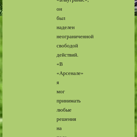
он
был
наделен
неограниченной
свободой
действий.
«В
«Арсенале»
я
мог
принимать
любые
решения
на