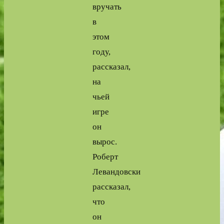
вручать
в
этом
году,
рассказал,
на
чьей
игре
он
вырос.
Роберт
Левандовски
рассказал,
что
он