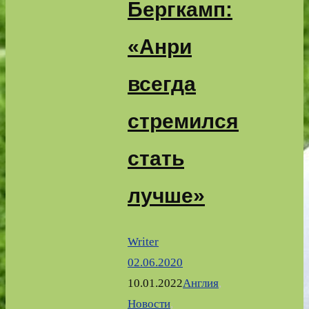
Бергкамп:
«Анри
всегда
стремился
стать
лучше»
Writer
02.06.2020
10.01.2022
Англия
,
Новости
,