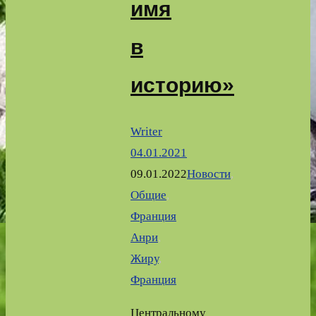
имя
в
историю»
Writer
04.01.2021
09.01.2022
Новости
,
Общие
,
Франция
Анри
,
Жиру
,
Франция
Центральному