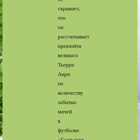
скрывает,
что
он
рассчитывает
превзойти
великого
Тьерри
Анри
по
количеству
забитых
мячей
в
футболке
«Галльских