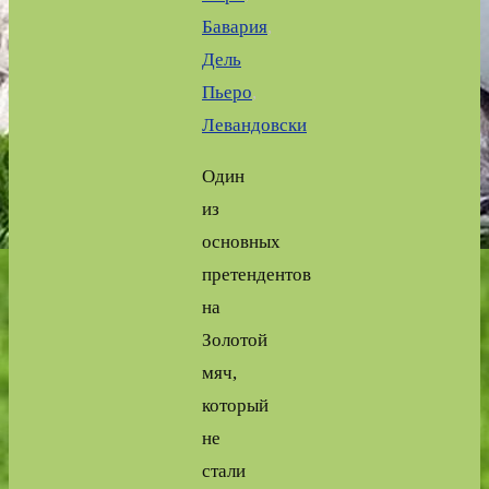
Бавария
,
Дель
Пьеро
,
Левандовски
Один
из
основных
претендентов
на
Золотой
мяч,
который
не
стали