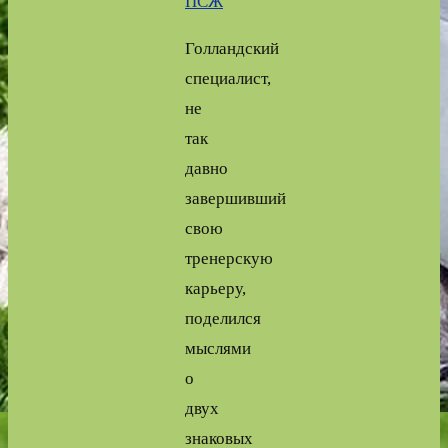
ПСЖ
Голландский
специалист,
не
так
давно
завершивший
свою
тренерскую
карьеру,
поделился
мыслями
о
двух
знаковых