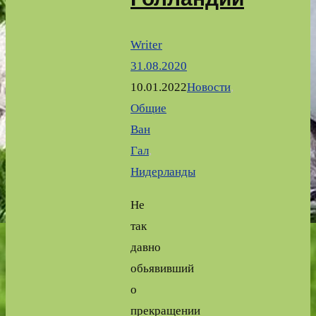
Writer
31.08.2020
10.01.2022
Новости
,
Общие
Ван
Гал
,
Нидерланды
Не
так
давно
обьявивший
о
прекращении