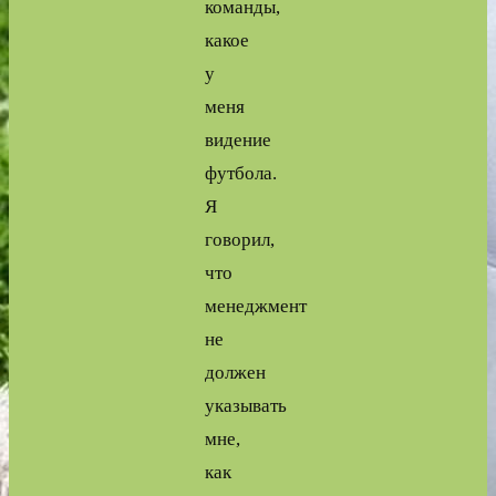
команды,
какое
у
меня
видение
футбола.
Я
говорил,
что
менеджмент
не
должен
указывать
мне,
как