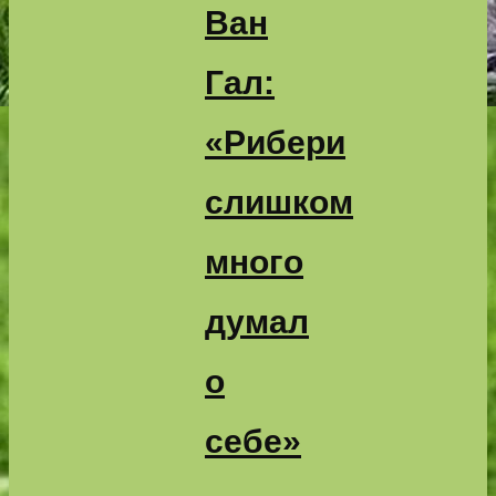
Ван
Гал:
«Рибери
слишком
много
думал
о
себе»