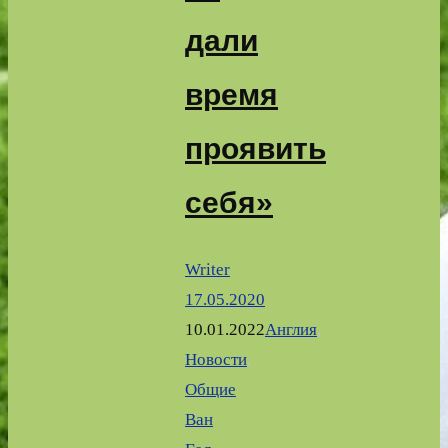
дали
время
проявить
себя»
Writer
17.05.2020
10.01.2022
Англия
,
Новости
,
Общие
Ван