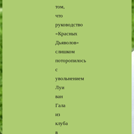
том,
что
руководство
«Красных
Дьяволов»
слишком
поторопилось
с
увольнением
Луи
ван
Гала
из
клуба
в