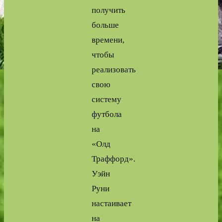
получить
больше
времени,
чтобы
реализовать
свою
систему
футбола
на
«Олд
Траффорд».
Уэйн
Руни
настаивает
на