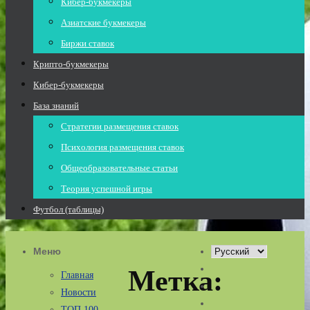
Кибер-букмекеры
Азиатские букмекеры
Биржи ставок
Крипто-букмекеры
Кибер-букмекеры
База знаний
Стратегии размещения ставок
Психология размещения ставок
Общеобразовательные статьи
Теория успешной игры
Футбол (таблицы)
Меню
Выбрать
язык
Метка:
Главная
Новости
ТОП 100