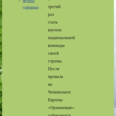
Футбол
третий
(таблицы)
раз
стать
коучем
национальной
команды
своей
страны.
После
провала
на
Чемпионате
Европы
«Оранжевые»
собираются