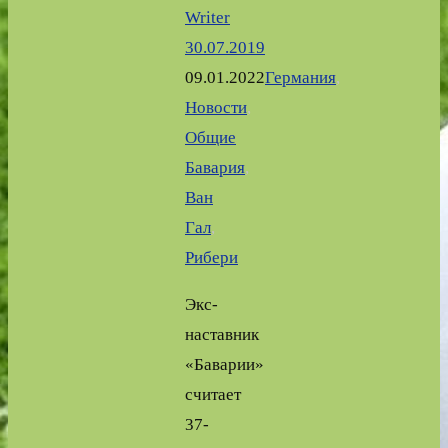
Writer
30.07.2019
09.01.2022
Германия
,
Новости
,
Общие
Бавария
,
Ван
Гал
,
Рибери
Экс-
наставник
«Баварии»
считает
37-