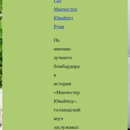
Гал
,
Манчестер
Юнайтед
,
Руни
По
мнению
лучшего
бомбардира
в
истории
«Манчестер
Юнайтед»,
голландский
коуч
заслуживал