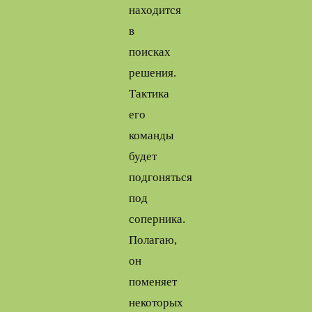
находится
в
поисках
решения.
Тактика
его
команды
будет
подгоняться
под
соперника.
Полагаю,
он
поменяет
некоторых