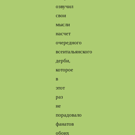
озвучил
свои
мысли
насчет
очередного
всеитальянского
дерби,
которое
в
этот
раз
не
порадовало
фанатов
обоих