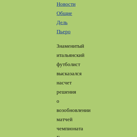
Новости
,
Общие
Дель
Пьеро
Знаменитый
итальянский
футболист
высказался
насчет
решения
о
возобновлении
матчей
чемпионата