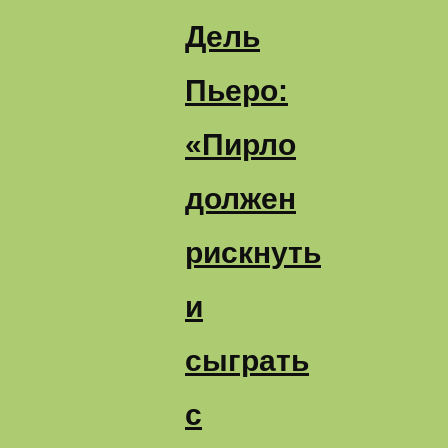
Дель
Пьеро:
«Пирло
должен
рискнуть
и
сыграть
с