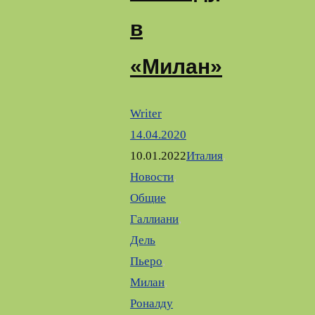
в
«Милан»
Writer
14.04.2020
10.01.2022
Италия
,
Новости
,
Общие
Галлиани
,
Дель
Пьеро
,
Милан
,
Роналду