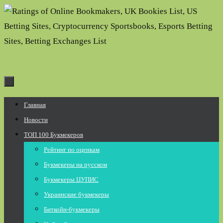
Перейти
к
содержимому
Перейти
Главная
к
Новости
содержимому
ТОП 100 Букмекеров
Рейтинг по оценкам
Букмекеры на русском
Букмекеры ЦУПИС
Украинские букмекеры
Биткойн-букмекеры