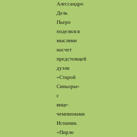
Алессандро
Дель
Пьеро
поделился
мыслями
насчет
предстоящей
дуэли
«Старой
Синьоры»
с
вице-
чемпионами
Испании.
«Пирло