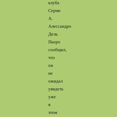
клуба
Серии
А.
Алессандро
Дель
Пьеро
сообщил,
что
он
не
ожидал
увидеть
уже
в
этом