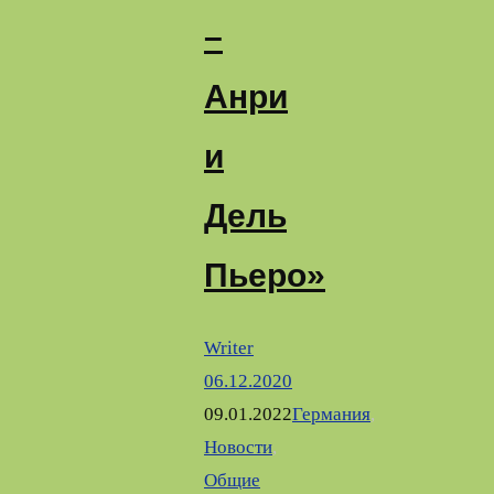
–
Анри
и
Дель
Пьеро»
Writer
06.12.2020
09.01.2022
Германия
,
Новости
,
Общие