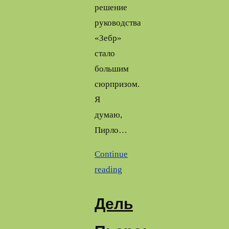
решение
руководства
«Зебр»
стало
большим
сюрпризом.
Я
думаю,
Пирло…
Continue
reading
Дель