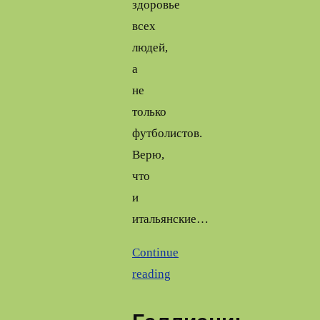
здоровье
всех
людей,
а
не
только
футболистов.
Верю,
что
и
итальянские…
Continue
reading