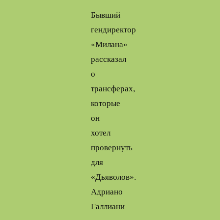
Бывший
гендиректор
«Милана»
рассказал
о
трансферах,
которые
он
хотел
провернуть
для
«Дьяволов».
Адриано
Галлиани