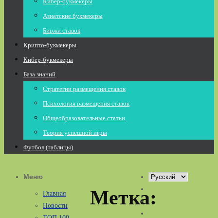
Кибер-букмекеры
Азиатские букмекеры
Биржи ставок
Крипто-букмекеры
Кибер-букмекеры
База знаний
Стратегии размещения ставок
Психология размещения ставок
Общеобразовательные статьи
Теория успешной игры
Футбол (таблицы)
Меню
Выбрать
язык
Метка:
Главная
Новости
ТОП 100