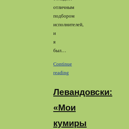
отличным
подбором
исполнителей,
и
я
был…
Continue
reading
Левандовски:
«Мои
кумиры