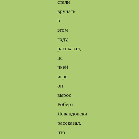
стали
вручать
в
этом
году,
рассказал,
на
чьей
игре
он
вырос.
Роберт
Левандовски
рассказал,
что