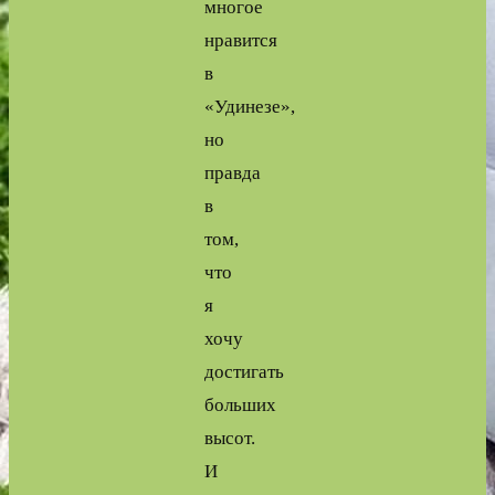
многое
нравится
в
«Удинезе»,
но
правда
в
том,
что
я
хочу
достигать
больших
высот.
И