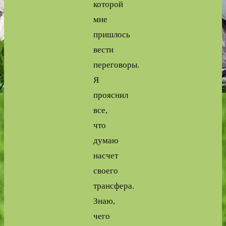
которой
мне
пришлось
вести
переговоры.
Я
прояснил
все,
что
думаю
насчет
своего
трансфера.
Знаю,
чего