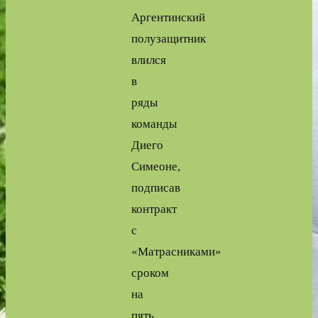
Аргентинский
полузащитник
влился
в
ряды
команды
Диего
Симеоне,
подписав
контракт
с
«Матрасниками»
сроком
на
пять