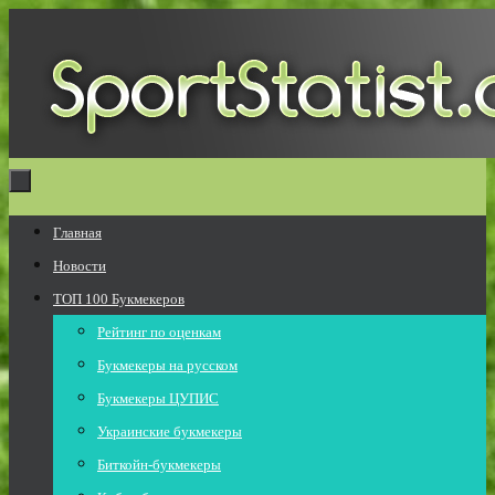
Перейти
к
содержимому
Перейти
Главная
к
Новости
содержимому
ТОП 100 Букмекеров
Рейтинг по оценкам
Букмекеры на русском
Букмекеры ЦУПИС
Украинские букмекеры
Биткойн-букмекеры