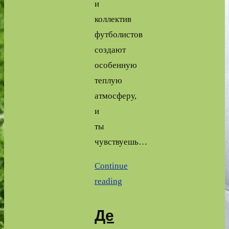
и
коллектив
футболистов
создают
особенную
теплую
атмосферу,
и
ты
чувствуешь…
Continue
reading
Де