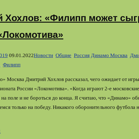
 Хохлов: «Филипп может сыг
«Локомотива»
2019
09.01.2022
Новости
,
Общие
,
Россия
Динамо Москва
,
Дми
Л
,
Филипп
о» Москва Дмитрий Хохлов рассказал, чего ожидает от игры
ионата России «Локомотива». «Когда играют 2-е московски
 на поле и не бороться до конца. Я считаю, что «Динамо» об
емся только на победу. Никакого оборонительного футбола н
g