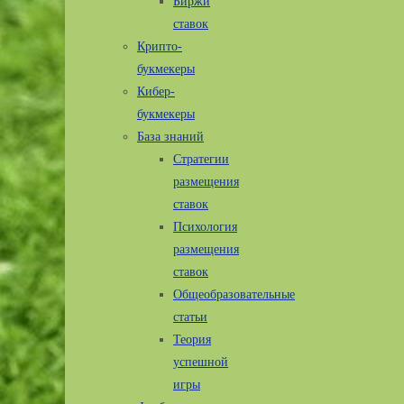
Биржи
ставок
Крипто-
букмекеры
Кибер-
букмекеры
База знаний
Стратегии
размещения
ставок
Психология
размещения
ставок
Общеобразовательные
статьи
Теория
успешной
игры