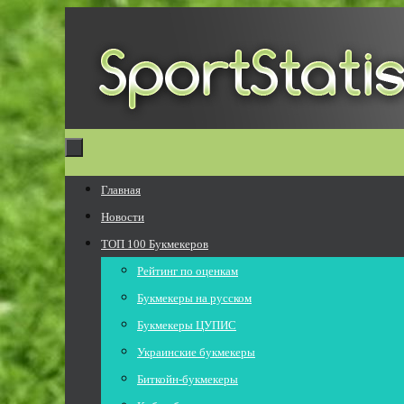
Перейти
к
содержимому
Перейти
Главная
к
Новости
содержимому
ТОП 100 Букмекеров
Рейтинг по оценкам
Букмекеры на русском
Букмекеры ЦУПИС
Украинские букмекеры
Биткойн-букмекеры