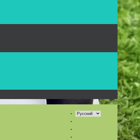
Выбрать
язык