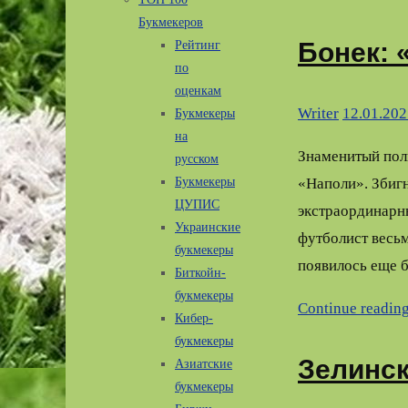
Букмекеров
Бонек: 
Рейтинг
по
оценкам
Writer
12.01.202
Букмекеры
на
Знаменитый пол
русском
«Наполи». Збиг
Букмекеры
ЦУПИС
экстраординарны
Украинские
футболист весьм
букмекеры
появилось еще 
Биткойн-
букмекеры
Continue readin
Кибер-
букмекеры
Зелинск
Азиатские
букмекеры