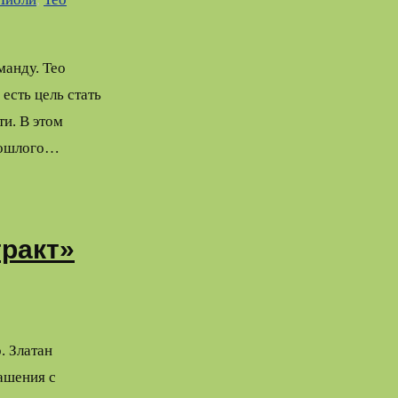
манду. Тео
есть цель стать
и. В этом
прошлого…
тракт»
. Златан
ашения с