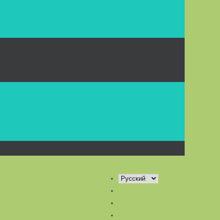
Выбрать
язык