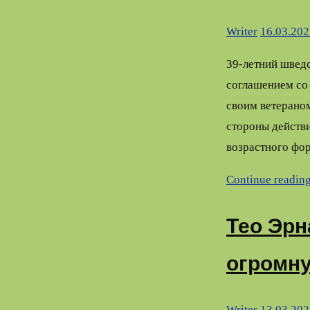
Writer
16.03.202
39-летний швед
соглашением со
своим ветерано
стороны действи
возрастного фо
Continue readin
Тео Эрн
огромн
Writer
13.03.202