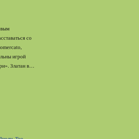
овым
сставаться со
omercato,
ольны игрой
ри». Златан в…
Пиоли
,
Тео