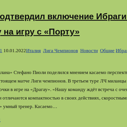
подтвердил включение Ибраг
у на игру с «Порту»
1
10.01.2022
Италия
,
Лига Чемпионов
,
Новости
,
Общие
Ибра
лана» Стефано Пиоли поделился мнением касаемо перспект
стоящем матче Лиги чемпионов. В третьем туре ЛЧ миланцы
очки в игре на «Драгау». «Нашу команду ждёт встреча с оч
и отличаются компактностью в своих действиях, скоростны
у» умный тренер. Касаемо…
g