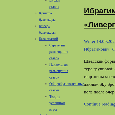
Биржи
ставок
Ибрагим
Крипто-
букмекеры
«Ливер
Кибер-
букмекеры
База знаний
Writer
14.09.202
Стратегии
Ибрагимович
,
Л
размещения
ставок
Шведский форва
Психология
туре групповой
размещения
стартовым матч
ставок
Общеобразовательные
данным Sky Spor
статьи
поле после очер
Теория
успешной
Continue readin
игры