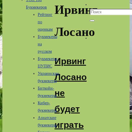
Ирвинг
Букмекеров
Что
Рейтинг
искать:
по
Поиск
Лосано
оценкам
Букмекеры
на
русском
Ирвинг
Букмекеры
ЦУПИС
Украинские
Лосано
букмекеры
Биткойн-
не
букмекеры
Кибер-
будет
букмекеры
Азиатские
играть
букмекеры