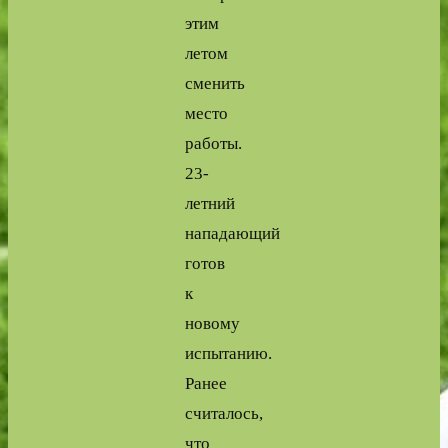
этим
летом
сменить
место
работы.
23-
летний
нападающий
готов
к
новому
испытанию.
Ранее
считалось,
что