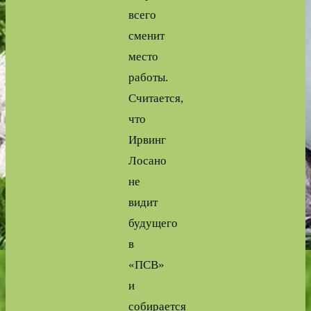
всего
сменит
место
работы.
Считается,
что
Ирвинг
Лосано
не
видит
будущего
в
«ПСВ»
и
собирается