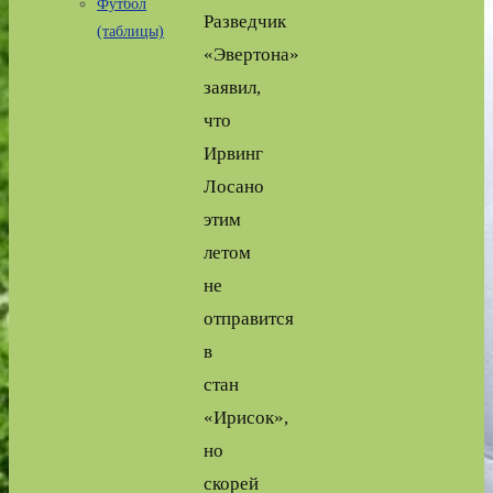
Футбол
Разведчик
(таблицы)
«Эвертона»
заявил,
что
Ирвинг
Лосано
этим
летом
не
отправится
в
стан
«Ирисок»,
но
скорей