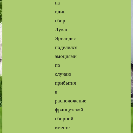
на
один
сбор.
Лукас
Эрнандес
поделился
эмоциями
по
случаю
прибытия
в
расположение
французской
сборной
вместе