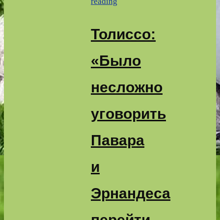
reading
Толиссо:
«Было
несложно
уговорить
Павара
и
Эрнандеса
перейти