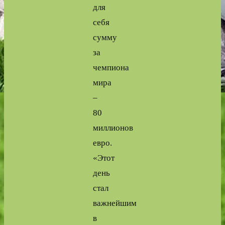
для
себя
сумму
за
чемпиона
мира
–
80
миллионов
евро.
«Этот
день
стал
важнейшим
в