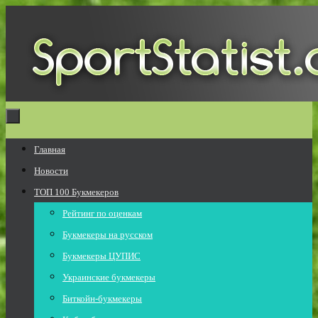
Перейти
к
содержимому
Перейти
Главная
к
Новости
содержимому
ТОП 100 Букмекеров
Рейтинг по оценкам
Букмекеры на русском
Букмекеры ЦУПИС
Украинские букмекеры
Биткойн-букмекеры