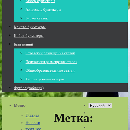
Кибер-букмекеры
Азиатские букмекеры
Биржи ставок
Крипто-букмекеры
Кибер-букмекеры
База знаний
Стратегии размещения ставок
Психология размещения ставок
Общеобразовательные статьи
Теория успешной игры
Футбол (таблицы)
Меню
Выбрать
язык
Метка:
Главная
Новости
ТОП 100