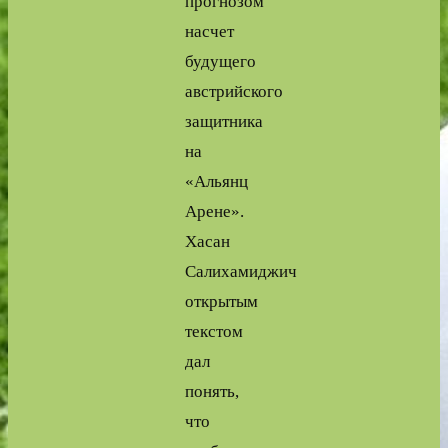
прогнозом
насчет
будущего
австрийского
защитника
на
«Альянц
Арене».
Хасан
Салихамиджич
открытым
текстом
дал
понять,
что