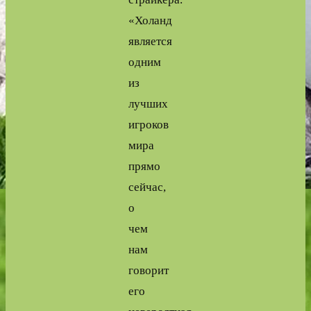
«Холанд
является
одним
из
лучших
игроков
мира
прямо
сейчас,
о
чем
нам
говорит
его