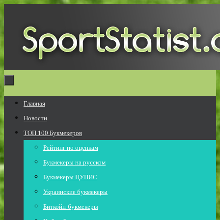
Перейти
к
содержимому
Перейти
Главная
к
Новости
содержимому
ТОП 100 Букмекеров
Рейтинг по оценкам
Букмекеры на русском
Букмекеры ЦУПИС
Украинские букмекеры
Биткойн-букмекеры