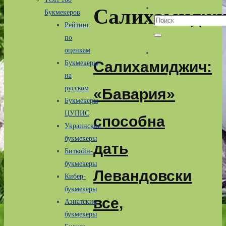
Салихамидж
Букмекеров
Что
Рейтинг
искать:
по
Поиск
оценкам
Салихамиджич:
Букмекеры
на
русском
«Бавария»
Букмекеры
ЦУПИС
способна
Украинские
букмекеры
дать
Биткойн-
букмекеры
Левандовски
Кибер-
букмекеры
все,
Азиатские
букмекеры