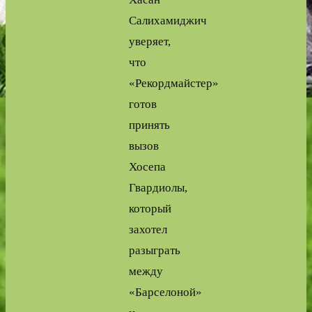
Салихамиджич
уверяет,
что
«Рекордмайстер»
готов
принять
вызов
Хосепа
Гвардиолы,
который
захотел
разыграть
между
«Барселоной»