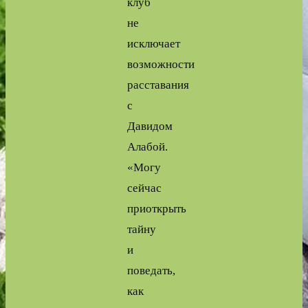
клуб
не
исключает
возможности
расставания
с
Давидом
Алабой.
«Могу
сейчас
приоткрыть
тайну
и
поведать,
как