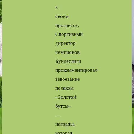
в
своем
прогрессе.
Спортивный
директор
чемпионов
Бундеслиги
прокомментировал
завоевание
поляком
«Золотой
бутсы»
—
награды,
которая