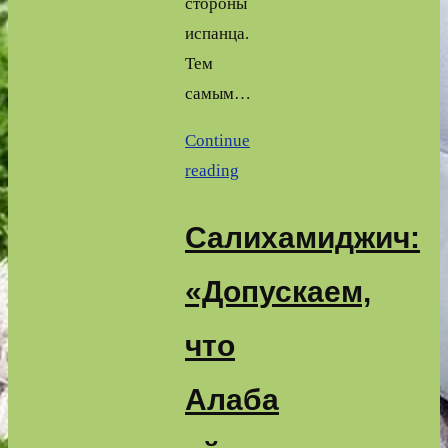
стороны
испанца.
Тем
самым…
Continue
reading
Салихамиджич:
«Допускаем,
что
Алаба