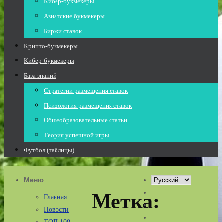
Кибер-букмекеры
Азиатские букмекеры
Биржи ставок
Крипто-букмекеры
Кибер-букмекеры
База знаний
Стратегии размещения ставок
Психология размещения ставок
Общеобразовательные статьи
Теория успешной игры
Футбол (таблицы)
Меню
Выбрать
язык
Метка:
Главная
Новости
ТОП 100