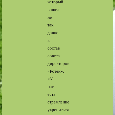
который
вошел
не
так
давно
в
состав
совета
директоров
«Ротен».
«У
нас
есть
стремление
укрепиться