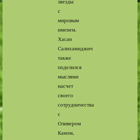
звезды
с
мировым
именем.
Хасан
Салихамиджич
также
поделился
мыслями
насчет
своего
сотрудничества
с
Оливером
Каном,