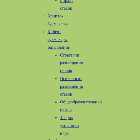
Биржи
ставок
Крипто-
букмекеры
Кибер-
букмекеры
База знаний
Стратегии
размещения
ставок
Психология
размещения
ставок
Общеобразовательные
статьи
Теория
успешной
игры