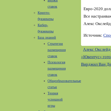
Биржи
ставок
Евро-2020 долж
Крипто-
Все настраива
букмекеры
Алекс Окслейд
Кибер-
букмекеры
Источник:
Спо
База знаний
Стратегии
Алекс Окслейд
размещения
ставок
«Ювентус» гото
Психология
Вирджил Ван Де
размещения
ставок
Общеобразовательные
статьи
Теория
успешной
игры