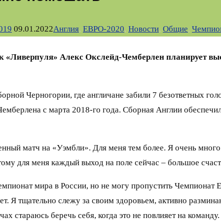
2019
09.01.2022
Англия
,
ЕВРО-2020
,
Новости
,
Общие
,
Чемпио
 «Ливерпуля» Алекс Окслейд-Чемберлен планирует вы
орной Черногории, где англичане забили 7 безответных голо
Чемберлена с марта 2018-го года. Сборная Англии обеспечил
нный матч на «Уэмбли». Для меня тем более. Я очень много
тому для меня каждый выход на поле сейчас – большое счаст
емпионат мира в России, но не могу пропустить Чемпионат 
ет. Я тщательно слежу за своим здоровьем, активно размин
тчах стараюсь беречь себя, когда это не повлияет на команду.