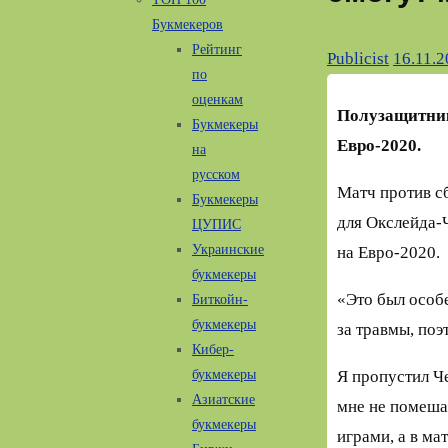
Букмекеров
Рейтинг
Publicist
16.11.
по
оценкам
Полузащитник
Букмекеры
Евро-2020.
на
русском
Матч против сб
Букмекеры
для Окслейда-
ЦУПИС
Украинские
на Евро-2020.
букмекеры
«Это был особе
Биткойн-
букмекеры
за травмы, поэ
Кибер-
Я пропустил Ч
букмекеры
Азиатские
мне не помеша
букмекеры
играми, а в ма