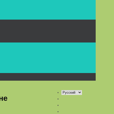
Выбрать
не
язык