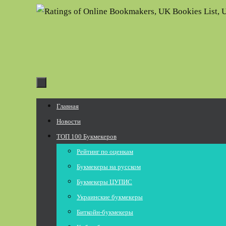
Перейти
к
содержимому
Перейти
Главная
к
Новости
содержимому
ТОП 100 Букмекеров
Рейтинг по оценкам
Букмекеры на русском
Букмекеры ЦУПИС
Украинские букмекеры
Биткойн-букмекеры