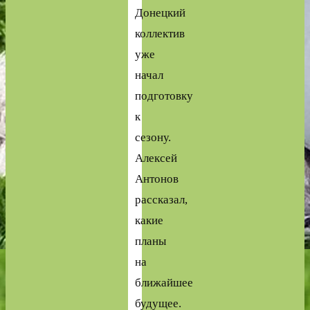
Донецкий
коллектив
уже
начал
подготовку
к
сезону.
Алексей
Антонов
рассказал,
какие
планы
на
ближайшее
будущее.