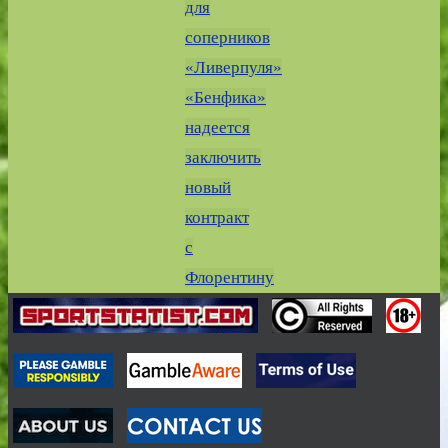
для
соперников
«Ливерпуля»
«Бенфика»
надеется
заключить
новый
контракт
с
Флорентину