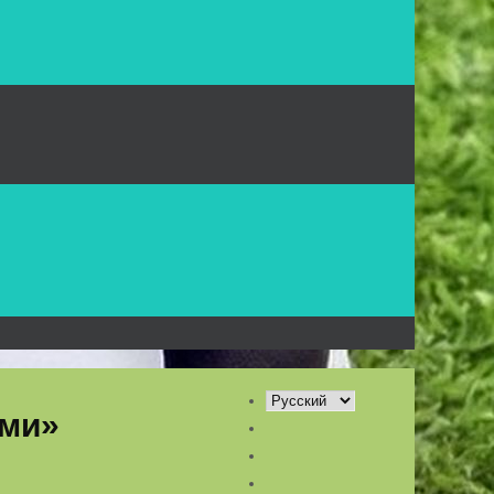
Выбрать
ами»
язык