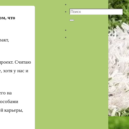
Что
ом, что
искать:
Поиск
акт,
проект. Считаю
 хотя у нас и
его на
пособами
ей карьеры,