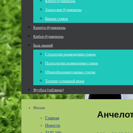
Кибер-букмекеры
Азиатские букмекеры
Биржи ставок
Крипто-букмекеры
Кибер-букмекеры
База знаний
Стратегии размещения ставок
Психология размещения ставок
Общеобразовательные статьи
Теория успешной игры
Футбол (таблицы)
Меню
Анчелот
Главная
Новости
ТОП 100