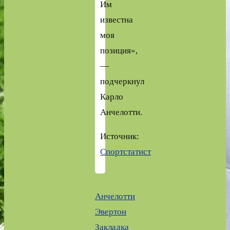
Им
известна
моя
позиция»,
—
подчеркнул
Карло
Анчелотти.
Источник:
Спортстатист
Анчелотти
,
Эвертон
.
Закладка
.