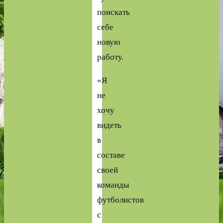
поискать
себе
новую
работу.
«Я
не
хочу
видеть
в
составе
своей
команды
футболистов
с