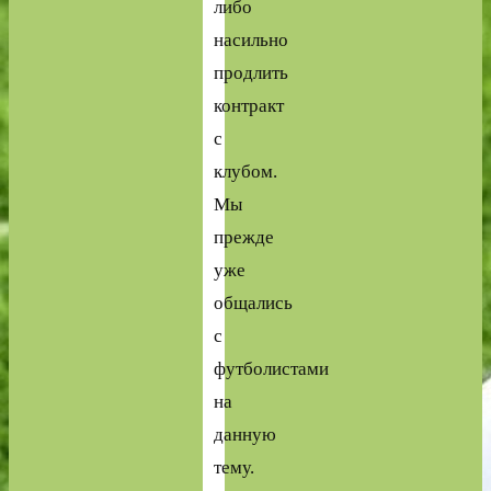
либо
насильно
продлить
контракт
с
клубом.
Мы
прежде
уже
общались
с
футболистами
на
данную
тему.