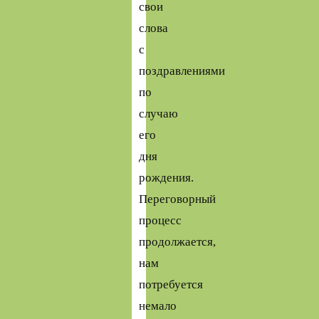
свои
слова
с
поздравлениями
по
случаю
его
дня
рождения.
Переговорный
процесс
продолжается,
нам
потребуется
немало