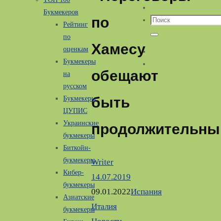
Букмекеров
по
Что
Рейтинг
искать:
по
Поиск
Хамесу
оценкам
Букмекеры
обещают
на
русском
быть
Букмекеры
ЦУПИС
Украинские
продолжительны
букмекеры
Биткойн-
букмекеры
Writer
Кибер-
14.07.2019
букмекеры
09.01.2022
Испания
,
Азиатские
Италия
,
букмекеры