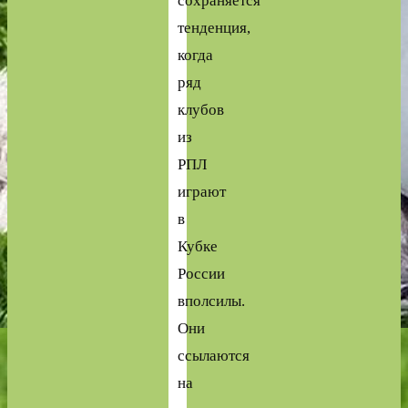
сохраняется
тенденция,
когда
ряд
клубов
из
РПЛ
играют
в
Кубке
России
вполсилы.
Они
ссылаются
на