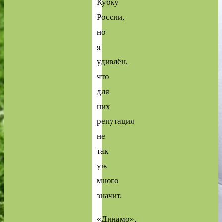
Кубку
России,
но
я
удивлён,
что
для
них
репутация
не
так
уж
много
значит.
«Динамо»,