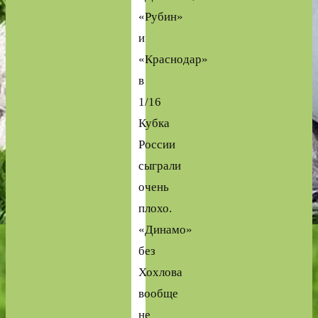
«Рубин»
и
«Краснодар»
в
1/16
Кубка
России
сыграли
очень
плохо.
«Динамо»
без
Хохлова
вообще
не