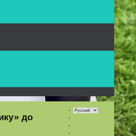
Выбрать
ику» до
язык