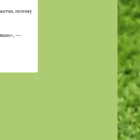
матчи, потому
живаю», —