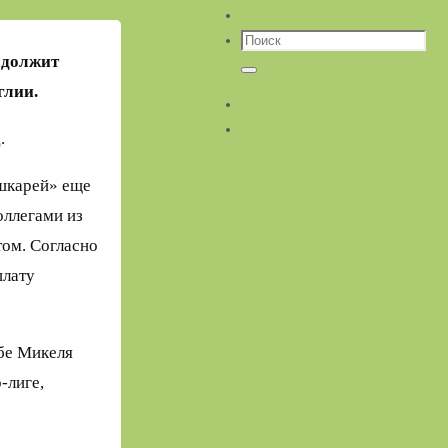
Что
одолжит
искать:
Поиск
глии.
.
ушкарей» еще
оллегами из
ом. Согласно
плату
убе Микеля
-лиге,