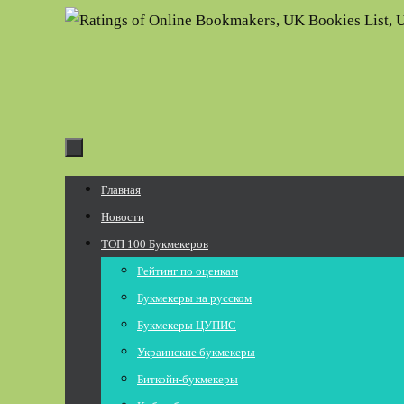
Перейти
к
содержимому
Перейти
Главная
к
Новости
содержимому
ТОП 100 Букмекеров
Рейтинг по оценкам
Букмекеры на русском
Букмекеры ЦУПИС
Украинские букмекеры
Биткойн-букмекеры