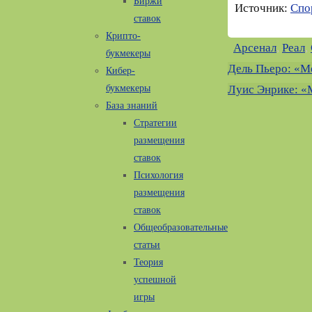
Биржи
Источник:
Спо
ставок
Крипто-
Арсенал
,
Реал
,
букмекеры
Дель Пьеро: «М
Кибер-
Луис Энрике: «
букмекеры
База знаний
Стратегии
размещения
ставок
Психология
размещения
ставок
Общеобразовательные
статьи
Теория
успешной
игры