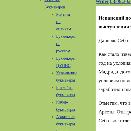
Writer
03.09.202
Букмекеров
Рейтинг
Испанский по
по
выступления 
оценкам
Букмекеры
Даниэль Себал
на
русском
Как стало изве
Букмекеры
год на услови
ЦУПИС
Мадрида, дого
Украинские
условиям новог
букмекеры
Биткойн-
заработной пл
букмекеры
Кибер-
Отметим, что 
букмекеры
Артеты. Отыгр
Азиатские
Себальос отли
букмекеры