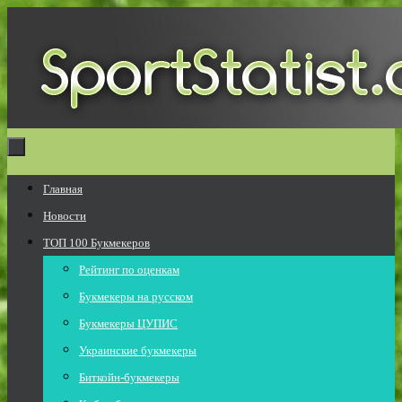
Перейти
к
содержимому
Перейти
Главная
к
Новости
содержимому
ТОП 100 Букмекеров
Рейтинг по оценкам
Букмекеры на русском
Букмекеры ЦУПИС
Украинские букмекеры
Биткойн-букмекеры