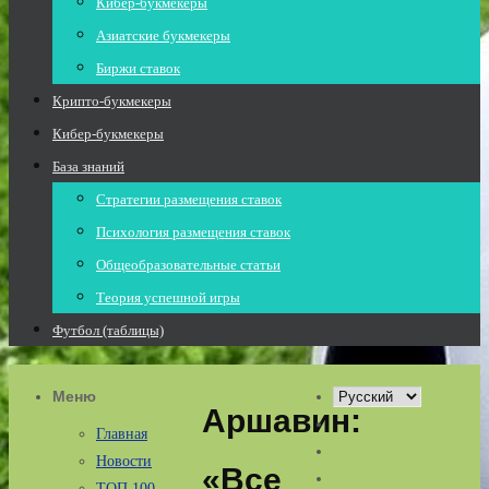
Кибер-букмекеры
Азиатские букмекеры
Биржи ставок
Крипто-букмекеры
Кибер-букмекеры
База знаний
Стратегии размещения ставок
Психология размещения ставок
Общеобразовательные статьи
Теория успешной игры
Футбол (таблицы)
Меню
Выбрать
Аршавин:
язык
Главная
Новости
«Все
ТОП 100