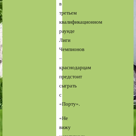
в
третьем
квалификационном
раунде
Лиги
Чемпионов
–
краснодарцам
предстоит
сыграть
с
«Порту».
«Не
вижу