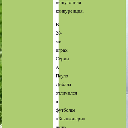
нешуточная
конкуренция.
В
28-
ми
играх
Серии
А
Пауло
Дибала
отличился
в
футболке
«Бьянконери»
лишь