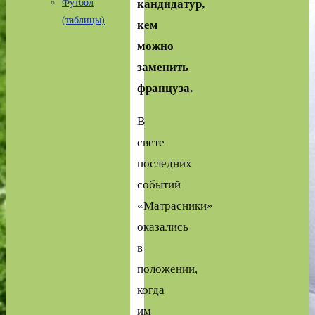
кандидатур,
Футбол
(таблицы)
кем
можно
заменить
француза.
В
свете
последних
событий
«Матрасники»
оказались
в
положении,
когда
им