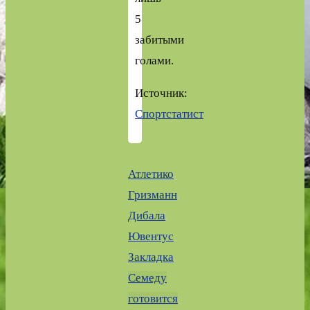
5
забитыми
голами.
Источник:
Спортстатист
Атлетико
,
Гризманн
,
Дибала
,
Ювентус
.
Закладка
.
Семеду
готовится