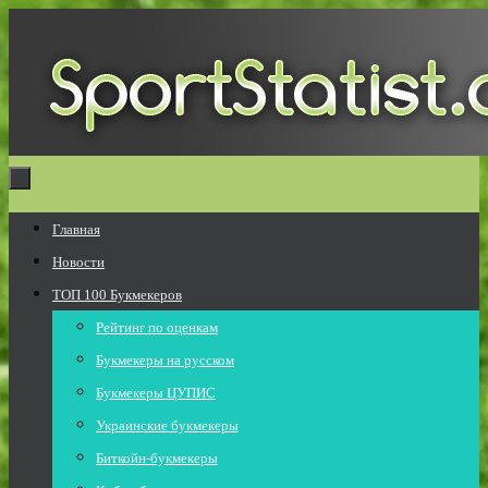
Перейти
к
содержимому
Перейти
Главная
к
Новости
содержимому
ТОП 100 Букмекеров
Рейтинг по оценкам
Букмекеры на русском
Букмекеры ЦУПИС
Украинские букмекеры
Биткойн-букмекеры