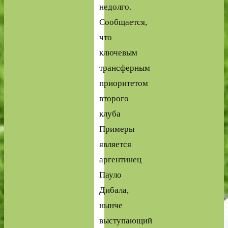
недолго.
Сообщается,
что
ключевым
трансферным
приоритетом
второго
клуба
Примеры
является
аргентинец
Пауло
Дибала,
нынче
выступающий