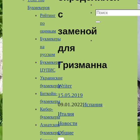
Букмекеров
с
Что
Рейтинг
искать:
по
Поиск
заменой
оценкам
Букмекеры
для
на
русском
Гризманна
Букмекеры
ЦУПИС
Украинские
Writer
букмекеры
Биткойн-
15.05.2019
букмекеры
09.01.2022
Испания
,
Кибер-
Италия
,
букмекеры
Новости
,
Азиатские
Общие
букмекеры