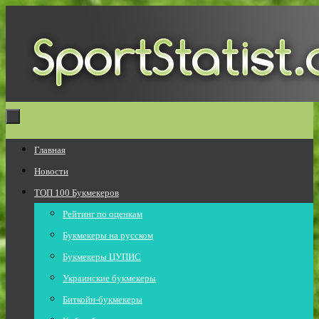
Перейти
к
содержимому
Перейти
Главная
к
Новости
содержимому
ТОП 100 Букмекеров
Рейтинг по оценкам
Букмекеры на русском
Букмекеры ЦУПИС
Украинские букмекеры
Биткойн-букмекеры