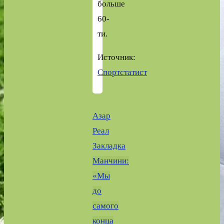
больше
60-
ти.
Источник:
Спортстатист
Азар
,
Реал
.
Закладка
.
Манчини:
«Мы
до
самого
конца