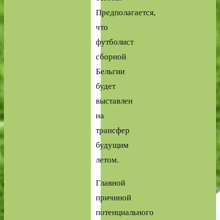
Предполагается,
что
футболист
сборной
Бельгии
будет
выставлен
на
трансфер
будущим
летом.
Главной
причиной
потенциального