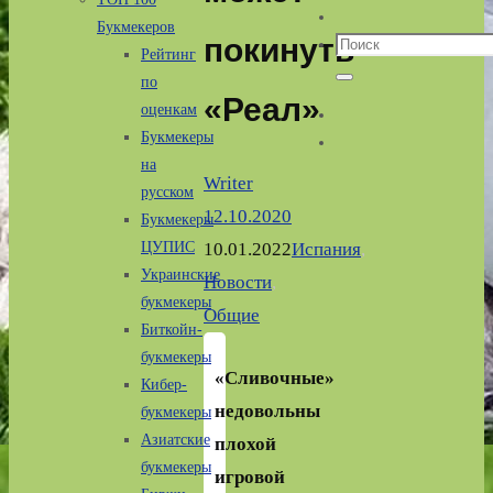
Букмекеров
покинуть
Что
Рейтинг
искать:
по
Поиск
«Реал»
оценкам
Букмекеры
на
Writer
русском
12.10.2020
Букмекеры
10.01.2022
Испания
,
ЦУПИС
Украинские
Новости
,
букмекеры
Общие
Биткойн-
букмекеры
«Сливочные»
Кибер-
недовольны
букмекеры
Азиатские
плохой
букмекеры
игровой