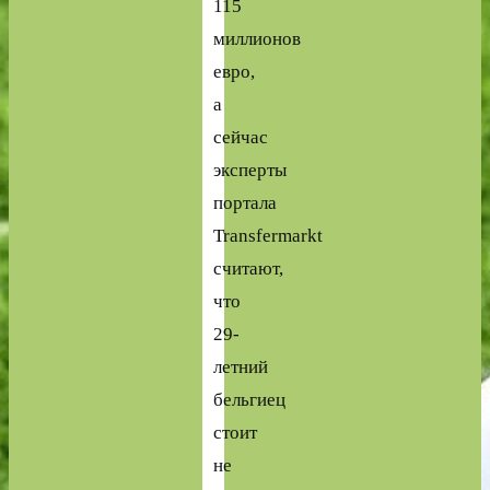
115
миллионов
евро,
а
сейчас
эксперты
портала
Transfermarkt
считают,
что
29-
летний
бельгиец
стоит
не