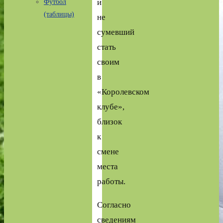
и
Футбол
(таблицы)
не
сумевший
стать
своим
в
«Королевском
клубе»,
близок
к
смене
места
работы.
Согласно
сведениям