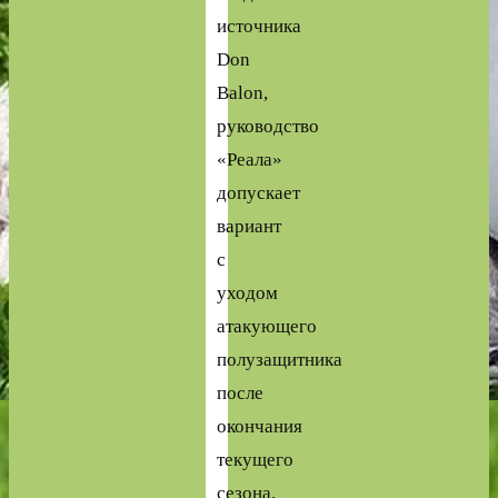
источника
Don
Balon,
руководство
«Реала»
допускает
вариант
с
уходом
атакующего
полузащитника
после
окончания
текущего
сезона.