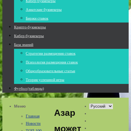
Кибер-букмекеры
Азиатские букмекеры
Биржи ставок
Крипто-букмекеры
Кибер-букмекеры
База знаний
Стратегии размещения ставок
Психология размещения ставок
Общеобразовательные статьи
Теория успешной игры
Футбол (таблицы)
Меню
Выбрать
Азар
язык
Главная
Новости
может
ТОП 100