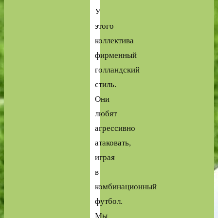
У
этого
коллектива
фирменный
голландский
стиль.
Они
любят
агрессивно
атаковать,
играя
в
комбинационный
футбол.
Мы