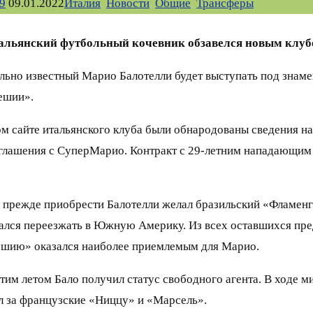
9
09.01.2022
Италия
,
Новости
,
Общие
,
Трансферы
альянский футбольный кочевник обзавелся новым клуб
льно известный Марио Балотелли будет выступать под знам
ешии».
м сайте итальянского клуба были обнародованы сведения на
глашения с СуперМарио. Контракт с 29-летним нападающим
 прежде приобрести Балотелли желал бразильский «Фламенг
зался переезжать в Южную Америку. Из всех оставшихся пр
ешию» оказался наиболее приемлемым для Марио.
этим летом Бало получил статус свободного агента. В ходе 
ал за французские «Ниццу» и «Марсель».