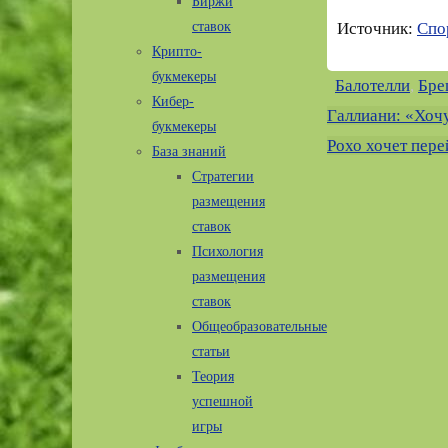
Биржи
Источник:
Спо
ставок
Крипто-
букмекеры
Балотелли
,
Бре
Кибер-
Галлиани: «Хоч
букмекеры
Рохо хочет пере
База знаний
Стратегии
размещения
ставок
Психология
размещения
ставок
Общеобразовательные
статьи
Теория
успешной
игры