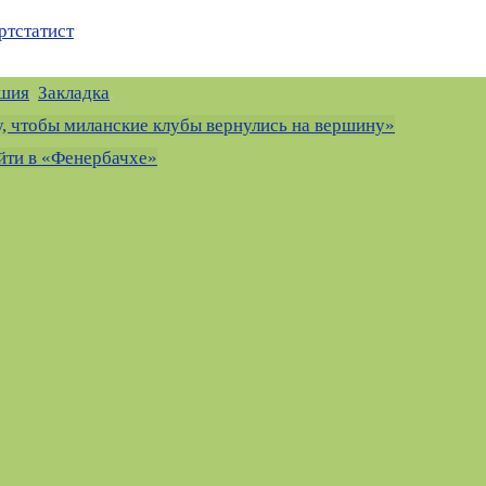
ртстатист
шия
.
Закладка
.
у, чтобы миланские клубы вернулись на вершину»
йти в «Фенербачхе»