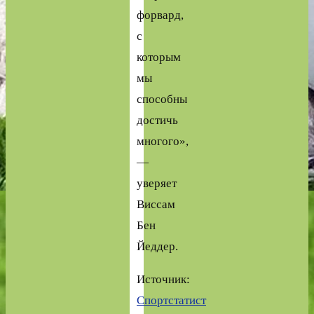
форвард,
с
которым
мы
способны
достичь
многого»,
—
уверяет
Виссам
Бен
Йеддер.
Источник:
Спортстатист