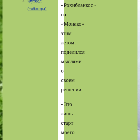
Футбол
«Рохибланкос»
(таблицы)
на
«Монако»
этим
летом,
поделился
мыслями
о
своем
решении.
«Это
лишь
старт
моего