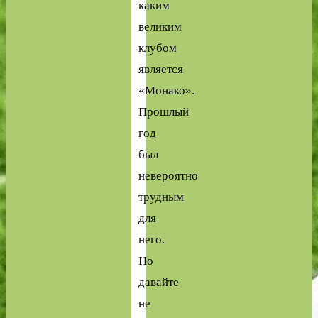
каким
великим
клубом
является
«Монако».
Прошлый
год
был
невероятно
трудным
для
него.
Но
давайте
не