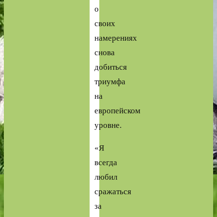
о
своих
намерениях
снова
добиться
триумфа
на
европейском
уровне.
«Я
всегда
любил
сражаться
за