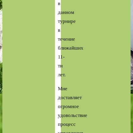
в
данном
турнире
в
течение
ближайших
11-
ти
лет.
Мне
доставляет
огромное
удовольствие
процесс