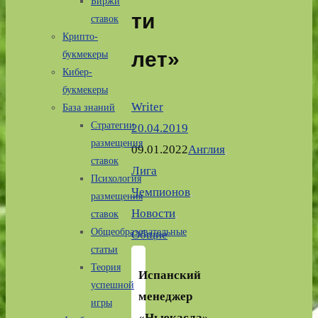
Биржи
ти
ставок
Крипто-
лет»
букмекеры
Кибер-
букмекеры
Writer
База знаний
Стратегии
20.04.2019
размещения
09.01.2022
Англия
,
ставок
Лига
Психология
Чемпионов
,
размещения
Новости
,
ставок
Общеобразовательные
Общие
статьи
Теория
Испанский
успешной
менеджер
игры
«Ньюкасла»