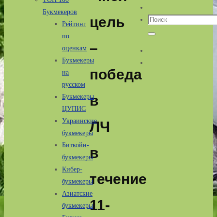
Букмекеров
цель
Что
Рейтинг
искать:
по
Поиск
–
оценкам
Букмекеры
победа
на
русском
в
Букмекеры
ЦУПИС
Украинские
ЛЧ
букмекеры
Биткойн-
в
букмекеры
Кибер-
течение
букмекеры
Азиатские
11-
букмекеры