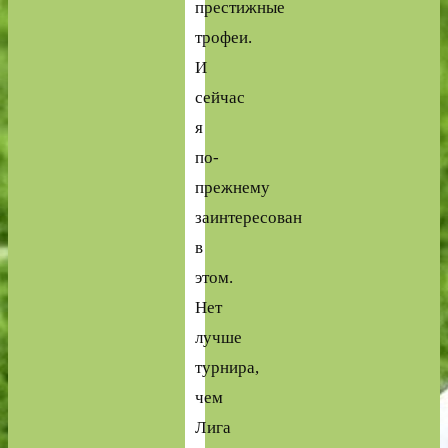
престижные
трофеи.
И
сейчас
я
по-
прежнему
заинтересован
в
этом.
Нет
лучше
турнира,
чем
Лига