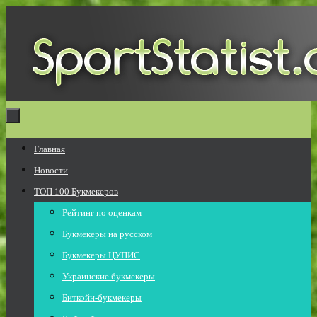
Перейти
к
содержимому
Перейти
Главная
к
Новости
содержимому
ТОП 100 Букмекеров
Рейтинг по оценкам
Букмекеры на русском
Букмекеры ЦУПИС
Украинские букмекеры
Биткойн-букмекеры