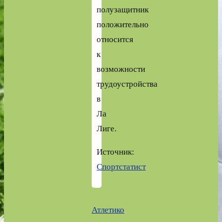
полузащитник
положительно
относится
к
возможности
трудоустройства
в
Ла
Лиге.
Источник:
Спортстатист
Атлетико
,