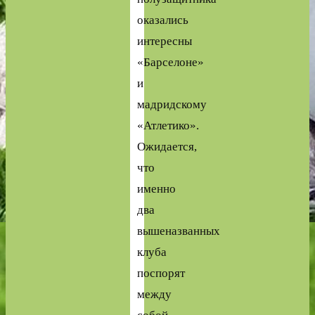
оказались
интересны
«Барселоне»
и
мадридскому
«Атлетико».
Ожидается,
что
именно
два
вышеназванных
клуба
поспорят
между