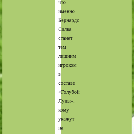
что
именно
Бернардо
Силва
станет
тем
лишним
игроком
в
составе
«Голубой
Луны»,
кому
укажут
на