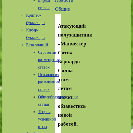
Новости
,
Биржи
ставок
Общие
Крипто-
букмекеры
Атакующий
Кибер-
полузащитник
букмекеры
«Манчестер
База знаний
Сити»
Стратегии
размещения
Бернардо
ставок
Силва
Психология
этим
размещения
летом
ставок
может
Общеобразовательные
статьи
обзавестись
Теория
новой
успешной
работой.
игры