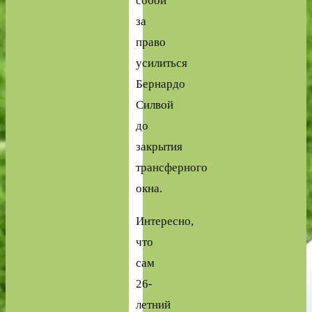
собой
за
право
усилиться
Бернардо
Силвой
до
закрытия
трансферного
окна.
Интересно,
что
сам
26-
летний