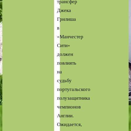
трансфер
Джека
Грилиша
в
«Манчестер
Сити»
должен
повлиять
на
судьбу
португальского
полузащитника
чемпионов
Англии.
Ожидается,