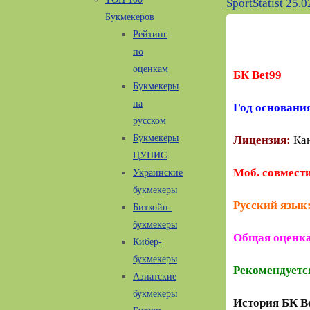
SportStatist
25.0
Букмекеров
Рейтинг
по
оценкам
БК Bet99
Букмекеры
на
Год основани
русском
Букмекеры
Лицензия:
Ка
ЦУПИС
Моб. совмест
Украинские
букмекеры
Русский язык
Биткойн-
букмекеры
Общая оценк
Кибер-
букмекеры
Рекомендуетс
Азиатские
букмекеры
История БК B