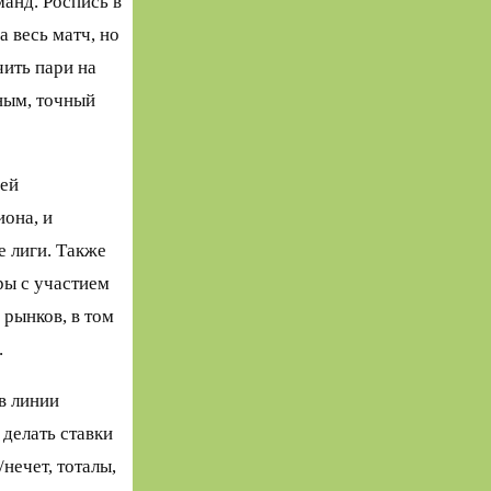
анд. Роспись в
а весь матч, но
ить пари на
вным, точный
ней
иона, и
 лиги. Также
ы с участием
 рынков, в том
.
в линии
делать ставки
/нечет, тоталы,