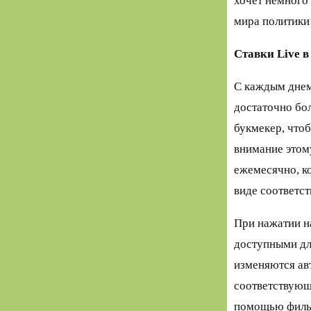
хочет немного 
мира политики
Ставки Live в
С каждым днем
достаточно бо
букмекер, что
внимание этом
ежемесячно, к
виде соответс
При нажатии н
доступными дл
изменяются авт
соответствующ
помощью фильт