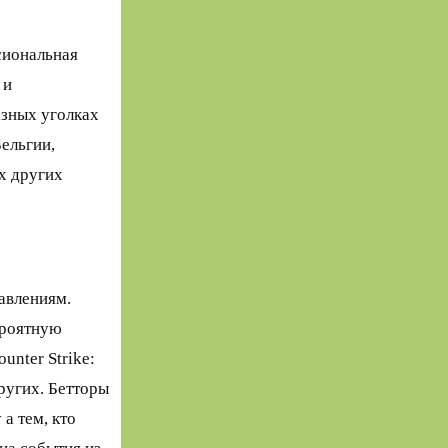
сиональная
 и
азных уголках
ельгии,
х других
равлениям.
ероятную
unter Strike:
других. Бетторы
а тем, кто