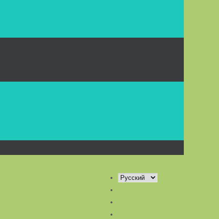
Выбрать
язык