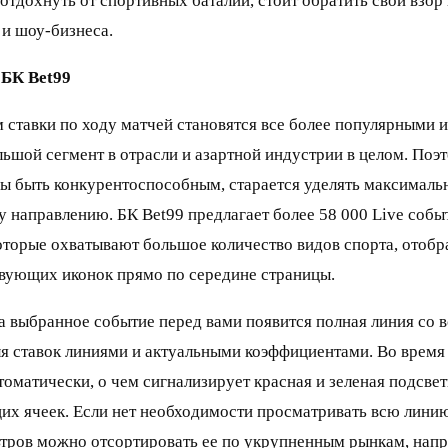
отдохнуть от спортивных баталий, стоит обратить свой взор
 и шоу-бизнеса.
 БК Bet99
 ставки по ходу матчей становятся все более популярными 
льшой сегмент в отрасли и азартной индустрии в целом. По
бы быть конкурентоспособным, старается уделять максимал
у направлению. БК Bet99 предлагает более 58 000 Live собы
оторые охватывают большое количество видов спорта, отоб
твующих иконок прямо по середине страницы.
а выбранное событие перед вами появится полная линия со 
я ставок линиями и актуальными коэффициентами. Во время
оматически, о чем сигнализирует красная и зеленая подсвет
их ячеек. Если нет необходимости просматривать всю линию
ров можно отсортировать ее по укрупненным рынкам, напр