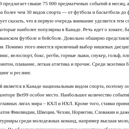
9 предлагает свыше 75 000 предматчевых событий в месяц, а
на более чем 30 видов спорта — от футбола и баскетбола до
ует сказать, что в первую очередь внимание уделяется тем 
оторые наиболее популярны в Канаде. Речь идет о хоккее, б
иканском футболе и бейсболе. Довольно обширно представле
ия. Помимо этого имеется приличный выбор нишевых дисци
нис, велоспорт, бокс, регби, горные лыжи, снукер, гольф, п
интон, плавание, легкая атлетика и прочие. Среди экзотики б
динг и реслинг.
 является в Канаде национальным видом спорта, поэтому он
конторе Bet99 особое место. Наибольшее количество событи
х главных лигах мира – КХЛ и НХЛ. Кроме того, ставки прин
атов Финляндии, Швеции, Чехии, Норвегии, Словакии и даж
и турниры среди молодежных команд, например высшая моло