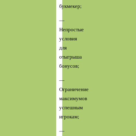
букмекер;
—
Непростые
условия
для
отыгрыша
бонусов;
—
Ограничение
максимумов
успешным
игрокам;
—