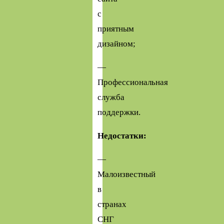
с
приятным
дизайном;
—
Профессиональная
служба
поддержки.
Недостатки:
—
Малоизвестный
в
странах
СНГ