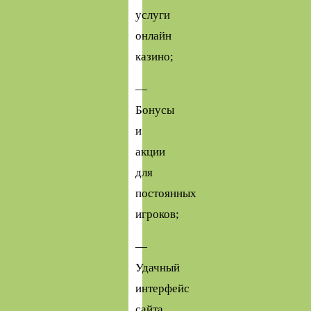
услуги
онлайн
казино;
—
Бонусы
и
акции
для
постоянных
игроков;
—
Удачный
интерфейс
сайта