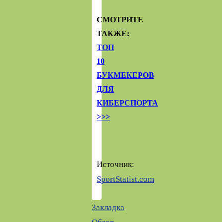
СМОТРИТЕ
ТАКЖЕ:
ТОП
10
БУКМЕКЕРОВ
ДЛЯ
КИБЕРСПОРТА
>>>
Источник:
SportStatist.com
Закладка
.