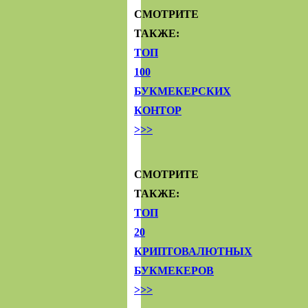
СМОТРИТЕ
ТАКЖЕ:
ТОП
100
БУКМЕКЕРСКИХ
КОНТОР
>>>
СМОТРИТЕ
ТАКЖЕ:
ТОП
20
КРИПТОВАЛЮТНЫХ
БУКМЕКЕРОВ
>>>