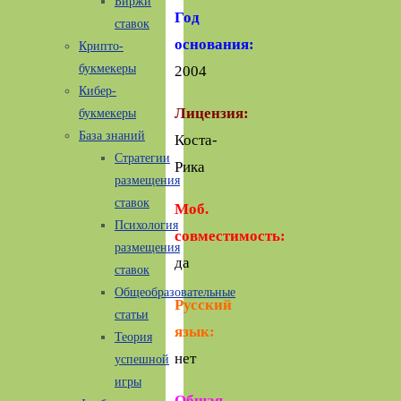
Биржи
Год
ставок
основания:
Крипто-
букмекеры
2004
Кибер-
Лицензия:
букмекеры
База знаний
Коста-
Стратегии
Рика
размещения
ставок
Моб.
Психология
совместимость:
размещения
да
ставок
Общеобразовательные
Русский
статьи
язык:
Теория
нет
успешной
игры
Общая