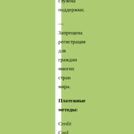
службы
поддержки;
—
Запрещена
регистрация
для
граждан
многих
стран
мира.
Платежные
методы:
Credit
Card,