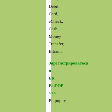
Debit
Card,
eCheck,
Cash,
Money
Transfer,
Bitcoin
Зарегистрироваться
в
БК
BetPOP
>>>
Betpop.lv