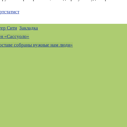
ртстатист
ер Сити
.
Закладка
.
ен «Сассуоло»
составе собраны нужные нам люди»