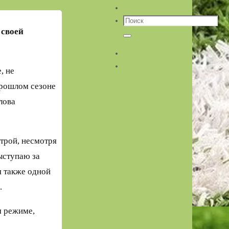
Что
 своей
искать:
Поиск
, не
прошлом сезоне
лова
трой, несмотря
ыступаю за
я также одной
.
м режиме,