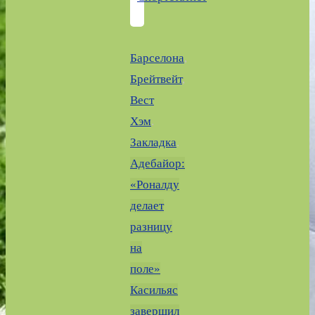
Барселона
,
Брейтвейт
,
Вест
Хэм
.
Закладка
.
Адебайор:
«Роналду
делает
разницу
на
поле»
Касильяс
завершил