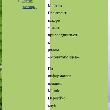
Футбол
Мартин
(таблицы)
Брейтвейт
вскоре
может
присоединиться
к
рядам
«Молотобойцев».
По
информации
издания
Mundo
Deportivo,
клуб