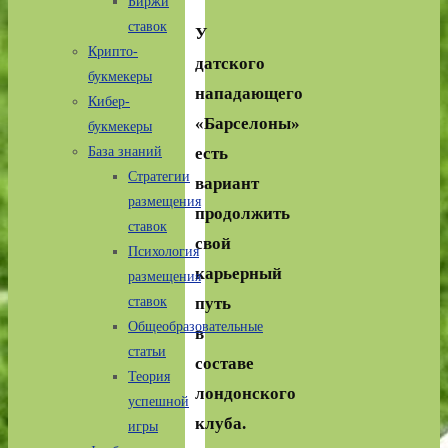
Биржи
ставок
У
Крипто-
датского
букмекеры
нападающего
Кибер-
«Барселоны»
букмекеры
есть
База знаний
Стратегии
вариант
размещения
продолжить
ставок
свой
Психология
карьерный
размещения
путь
ставок
Общеобразовательные
в
статьи
составе
Теория
лондонского
успешной
клуба.
игры