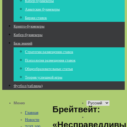
Кибер-букмекеры
Азиатские букмекеры
Биржи ставок
Крипто-букмекеры
Кибер-букмекеры
База знаний
Стратегии размещения ставок
Психология размещения ставок
Общеобразовательные статьи
Теория успешной игры
Футбол (таблицы)
Меню
Выбрать
Брейтвейт:
язык
Главная
Новости
«Несправедливы
ТОП 100