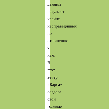
данный
результат
крайне
несправедливым
по
отношению
к
нам.
В
этот
вечер
«Барса»
создала
свои
голевые