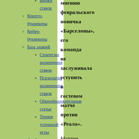
Биржи
мнению
ставок
февральского
Крипто-
новичка
букмекеры
«Барселоны»,
Кибер-
букмекеры
его
База знаний
команда
Стратегии
не
размещения
заслуживала
ставок
уступить
Психология
размещения
в
ставок
гостевом
Общеобразовательные
матче
статьи
против
Теория
«Реала».
успешной
игры
Мартин