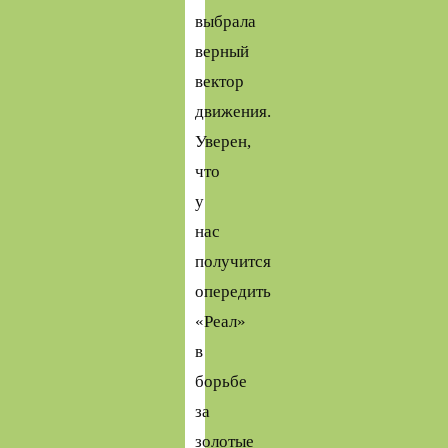
выбрала
верный
вектор
движения.
Уверен,
что
у
нас
получится
опередить
«Реал»
в
борьбе
за
золотые