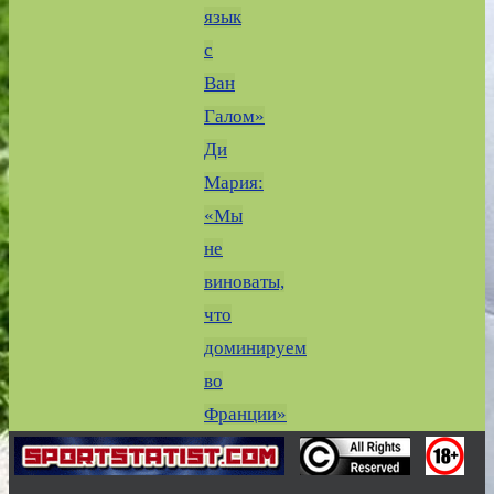
язык
с
Ван
Галом»
Ди
Мария:
«Мы
не
виноваты,
что
доминируем
во
Франции»