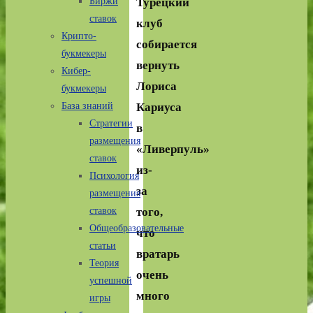
Турецкий
Биржи
ставок
клуб
Крипто-
собирается
букмекеры
вернуть
Кибер-
Лориса
букмекеры
Кариуса
База знаний
Стратегии
в
размещения
«Ливерпуль»
ставок
из-
Психология
за
размещения
того,
ставок
Общеобразовательные
что
статьи
вратарь
Теория
очень
успешной
много
игры