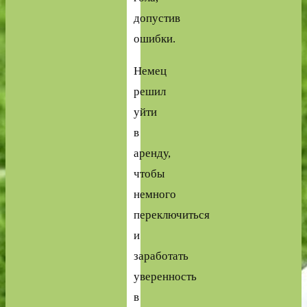
допустив
ошибки.
Немец
решил
уйти
в
аренду,
чтобы
немного
переключиться
и
заработать
уверенность
в