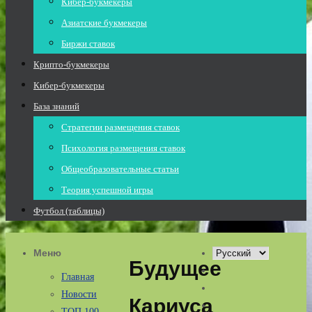
Кибер-букмекеры
Азиатские букмекеры
Биржи ставок
Крипто-букмекеры
Кибер-букмекеры
База знаний
Стратегии размещения ставок
Психология размещения ставок
Общеобразовательные статьи
Теория успешной игры
Футбол (таблицы)
Меню
Выбрать
Будущее
язык
Главная
Новости
Кариуса
ТОП 100