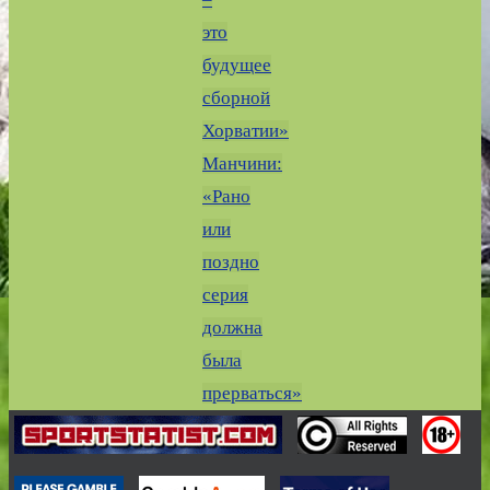
это
будущее
сборной
Хорватии»
Манчини:
«Рано
или
поздно
серия
должна
была
прерваться»