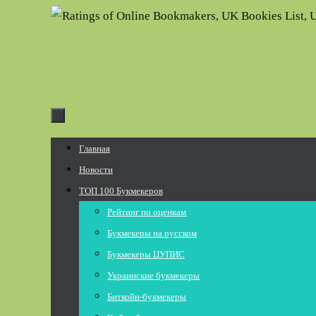
Перейти
к
содержимому
Перейти
Главная
к
Новости
содержимому
ТОП 100 Букмекеров
Рейтинг по оценкам
Букмекеры на русском
Букмекеры ЦУПИС
Украинские букмекеры
Биткойн-букмекеры