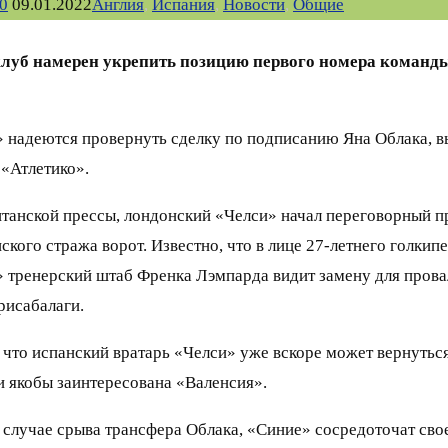
0
09.01.2022
Англия
,
Испания
,
Новости
,
Общие
луб намерен укрепить позицию первого номера команды
 надеются провернуть сделку по подписанию Яна Облака, 
 «Атлетико».
танской прессы, лондонский «Челси» начал переговорный п
ского стража ворот. Известно, что в лице 27-летнего голкип
 тренерский штаб Френка Лэмпарда видит замену для прова
рисабалаги.
 что испанский вратарь «Челси» уже вскоре может вернуться
и якобы заинтересована «Валенсия».
в случае срыва трансфера Облака, «Синие» сосредоточат сво