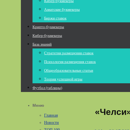
Кибер-букмекеры
Азиатские букмекеры
Биржи ставок
Крипто-букмекеры
Кибер-букмекеры
База знаний
Стратегии размещения ставок
Психология размещения ставок
Общеобразовательные статьи
Теория успешной игры
Футбол (таблицы)
Меню
«Челси»
Главная
Новости
ТОП 100