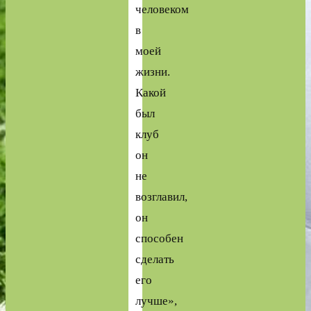
человеком
в
моей
жизни.
Какой
был
клуб
он
не
возглавил,
он
способен
сделать
его
лучше»,