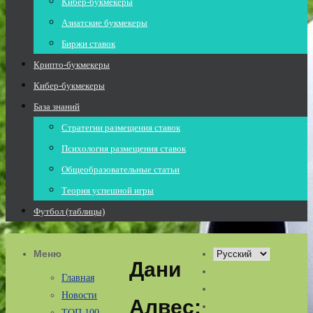
Кибер-букмекеры
Азиатские букмекеры
Биржи ставок
Крипто-букмекеры
Кибер-букмекеры
База знаний
Стратегии размещения ставок
Психология размещения ставок
Общеобразовательные статьи
Теория успешной игры
Футбол (таблицы)
Меню
Выбрать
Дани
язык
Главная
Новости
Алвес:
ТОП 100