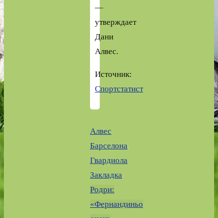
—
утверждает
Дани
Алвес.
Источник:
Спортстатист
Алвес
,
Барселона
,
Гвардиола
.
Закладка
.
Родри:
«Фернандиньо