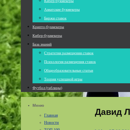
Кибер-букмекеры
Азиатские букмекеры
Биржи ставок
Крипто-букмекеры
Кибер-букмекеры
База знаний
Стратегии размещения ставок
Психология размещения ставок
Общеобразовательные статьи
Теория успешной игры
Футбол (таблицы)
Меню
Давид Л
Главная
Новости
ТОП 100