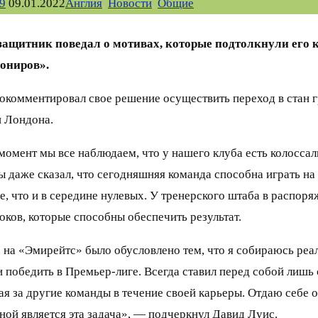
9
09.01.2022
Англия
,
Новости
,
Общие
защитник поведал о мотивах, которые подтолкнули его к
нониров».
окомментировал свое решение осуществить переход в стан г
и Лондона.
момент мы все наблюдаем, что у нашего клуба есть колосса
ы даже сказал, что сегодняшняя команда способна играть на
, что и в середине нулевых. У тренерского штаба в распоря
ков, которые способны обеспечить результат.
 на «Эмирейтс» было обусловлено тем, что я собираюсь реал
и победить в Премьер-лиге. Всегда ставил перед собой лишь
ая за другие команды в течение своей карьеры. Отдаю себе о
ной является эта задача», — подчеркнул Давид Луис.