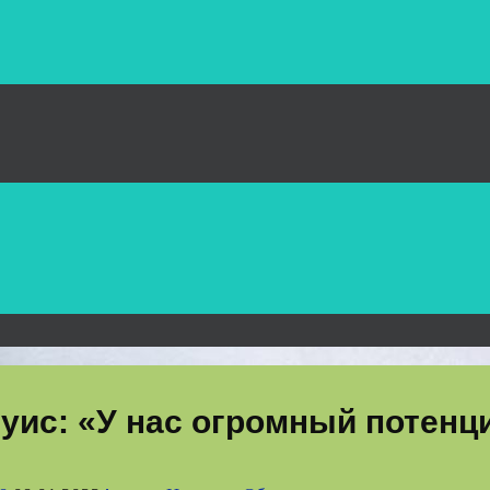
уис: «У нас огромный потенц