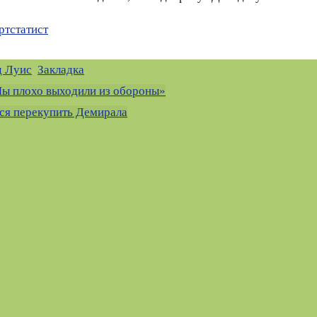
ртстатист
д Луис
.
Закладка
.
ы плохо выходили из обороны»
ся перекупить Демирала