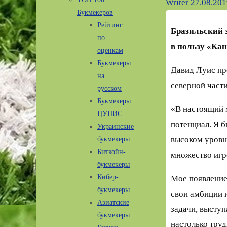
Writer
27.08.201
Букмекеров
Рейтинг
Бразильский 
по
в пользу «Ка
оценкам
Букмекеры
Давид Луис пр
на
северной част
русском
Букмекеры
«В настоящий 
ЦУПИС
потенциал. Я б
Украинские
высоком уровне
букмекеры
Биткойн-
множество игро
букмекеры
Кибер-
Мое появление
букмекеры
свои амбиции 
Азиатские
задачи, выступ
букмекеры
настолько труд