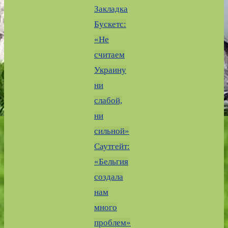
Закладка
.
Бускетс:
«Не
считаем
Украину
ни
слабой,
ни
сильной»
Саутгейт:
«Бельгия
создала
нам
много
проблем»