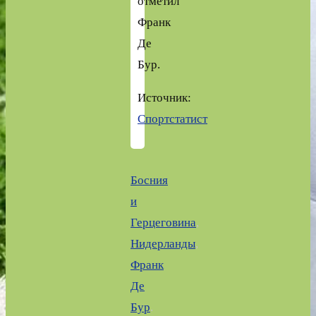
отметил
Франк
Де
Бур.
Источник:
Спортстатист
Босния
и
Герцеговина
,
Нидерланды
,
Франк
Де
Бур
.