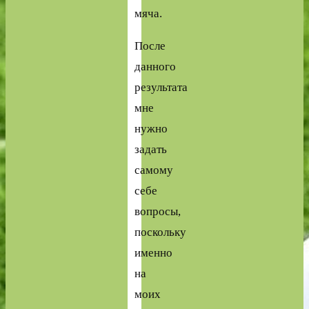
мяча.
После
данного
результата
мне
нужно
задать
самому
себе
вопросы,
поскольку
именно
на
моих