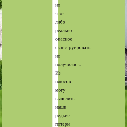
но
что-
либо
реально
опасное
сконструировать
не
получилось.
Из
плюсов
могу
выделить
наши
редкие
потери