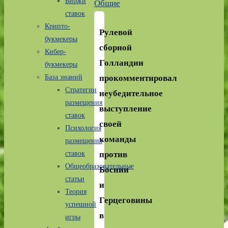
Биржи
Общие
ставок
Крипто-
Рулевой
букмекеры
сборной
Кибер-
Голландии
букмекеры
прокомментировал
База знаний
Стратегии
неубедительное
размещения
выступление
ставок
своей
Психология
команды
размещения
против
ставок
Общеобразовательные
Боснии
статьи
и
Теория
Герцеговины
успешной
в
игры