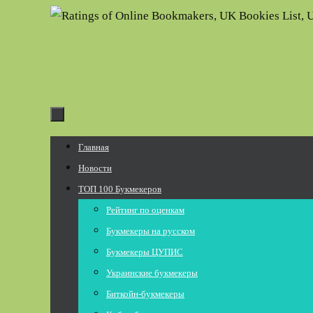
Перейти
к
содержимому
Перейти
Главная
к
Новости
содержимому
ТОП 100 Букмекеров
Рейтинг по оценкам
Букмекеры на русском
Букмекеры ЦУПИС
Украинские букмекеры
Биткойн-букмекеры