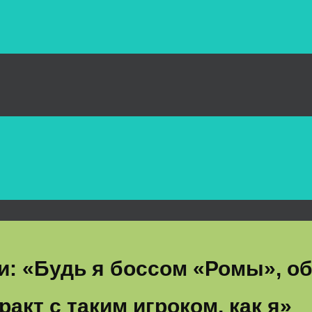
и: «Будь я боссом «Ромы», о
ракт с таким игроком, как я»