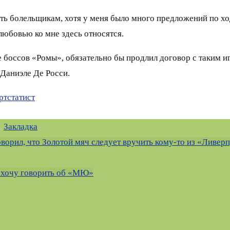
ять болельщикам, хотя у меня было много предложений по хо
 любовью ко мне здесь относятся.
е боссов «Ромы», обязательно бы продлил договор с таким иг
Даниэле Де Росси.
ртстатист
.
Закладка
.
оворил, что Золотой мяч следует вручить кому-то из «Ливер
 хочу говорить об «МЮ»