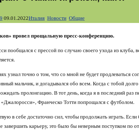
9
09.01.2022
Италия
,
Новости
,
Общие
ков» провел прощальную пресс-конференцию.
сси пообщался с прессой по случаю своего ухода из клуба, 
ляется.
нях узнал точно о том, что со мной не будет продлеваться с
аивный мальчик, и догадывался обо всем. Когда с тобой долго
т ожидать пролонгацию. В тот день, когда я в последний раз 
с «Джалоросси», Франческо Тотти попрощался с футболом.
твую в себе достаточно сил, чтобы продолжать играть. Если
е завершить карьеру, это было бы неверным поступком по 