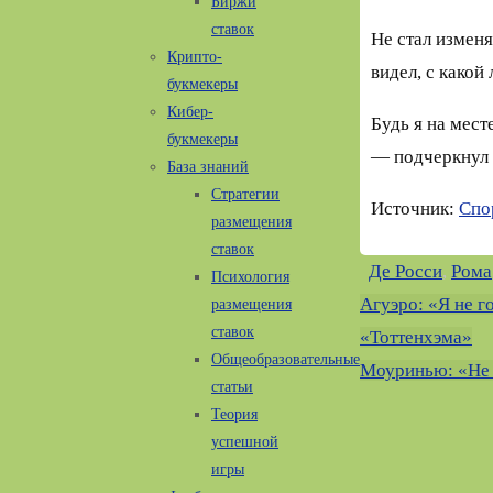
Биржи
ставок
Не стал измен
Крипто-
видел, с какой
букмекеры
Кибер-
Будь я на мест
букмекеры
— подчеркнул 
База знаний
Стратегии
Источник:
Спо
размещения
ставок
Де Росси
,
Рома
Психология
Агуэро: «Я не г
размещения
ставок
«Тоттенхэма»
Общеобразовательные
Моуринью: «Не
статьи
Теория
успешной
игры