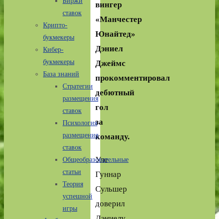
Биржи
вингер
ставок
«Манчестер
Крипто-
Юнайтед»
букмекеры
Дэниел
Кибер-
букмекеры
Джеймс
База знаний
прокомментировал
Стратегии
дебютный
размещения
гол
ставок
за
Психология
размещения
команду.
ставок
Уле
Общеобразовательные
статьи
Гуннар
Теория
Сульшер
успешной
доверил
игры
Дэниелу