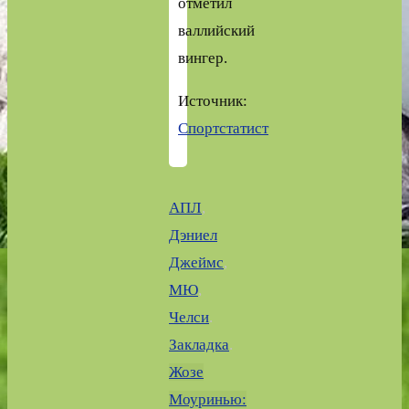
отметил
валлийский
вингер.
Источник:
Спортстатист
АПЛ
,
Дэниел
Джеймс
,
МЮ
,
Челси
.
Закладка
.
Жозе
Моуринью: