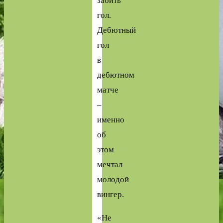
забить
гол.
Дебютный
гол
в
дебютном
матче
–
именно
об
этом
мечтал
молодой
вингер.
«Не