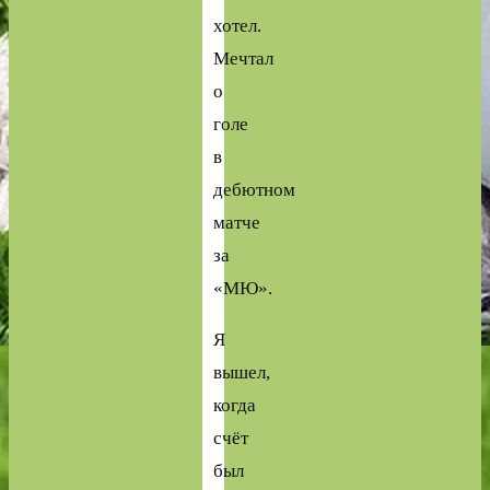
хотел.
Мечтал
о
голе
в
дебютном
матче
за
«МЮ».
Я
вышел,
когда
счёт
был