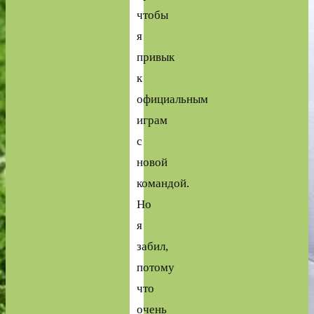
чтобы
я
привык
к
официальным
играм
с
новой
командой.
Но
я
забил,
потому
что
очень