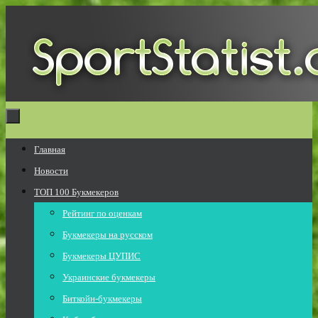
Перейти
к
содержимому
Перейти
Главная
к
Новости
содержимому
ТОП 100 Букмекеров
Рейтинг по оценкам
Букмекеры на русском
Букмекеры ЦУПИС
Украинские букмекеры
Биткойн-букмекеры