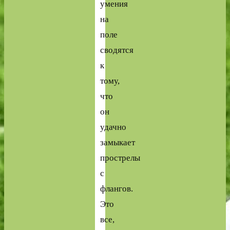
умения
на
поле
сводятся
к
тому,
что
он
удачно
замыкает
прострелы
с
флангов.
Это
все,