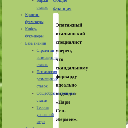
Общие
,
Биржи
ставок
Франция
Крипто-
букмекеры
Эпатажный
Кибер-
итальянский
букмекеры
специалист
База знаний
уверен,
Стратегии
размещения
что
ставок
скандальному
Психология
форварду
размещения
идеально
ставок
подходит
Общеобразовательные
статьи
«Пари
Теория
Сен-
успешной
Жермен».
игры