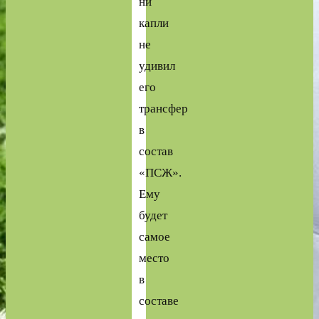
ни
капли
не
удивил
его
трансфер
в
состав
«ПСЖ».
Ему
будет
самое
место
в
составе