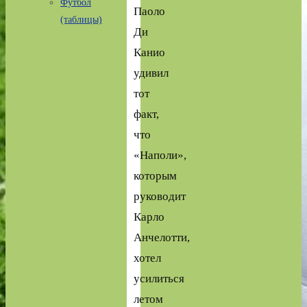
Футбол
Паоло
(таблицы)
Ди
Канио
удивил
тот
факт,
что
«Наполи»,
которым
руководит
Карло
Анчелотти,
хотел
усилиться
летом