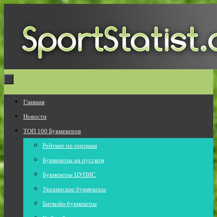
Перейти
к
содержимому
Перейти
Главная
к
Новости
содержимому
ТОП 100 Букмекеров
Рейтинг по оценкам
Букмекеры на русском
Букмекеры ЦУПИС
Украинские букмекеры
Биткойн-букмекеры