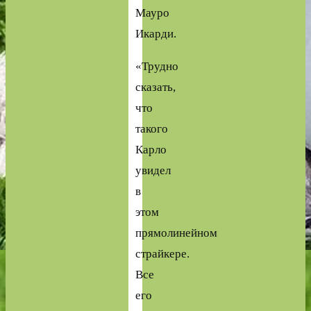
Мауро
Икарди.
«Трудно
сказать,
что
такого
Карло
увидел
в
этом
прямолинейном
страйкере.
Все
его