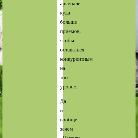
арсенале
куда
больше
приемов,
чтобы
оставаться
конкурентным
на
топ-
уровне.
Да
и
вообще,
зачем