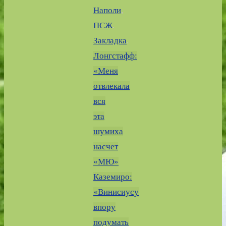
Наполи
,
ПСЖ
.
Закладка
.
Лонгстафф:
«Меня
отвлекала
вся
эта
шумиха
насчет
«МЮ»
Каземиро:
«Винисиусу
впору
подумать