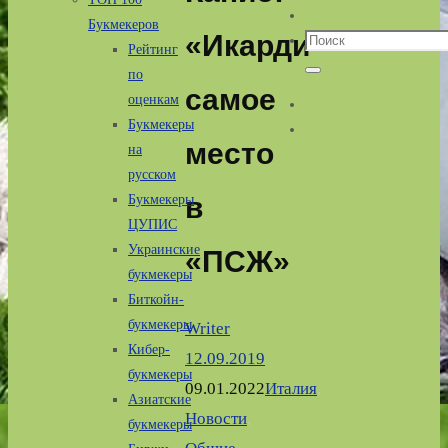
Букмекеров
«Икарди
Что
Рейтинг
искать:
по
Поиск
самое
оценкам
Букмекеры
место
на
русском
в
Букмекеры
ЦУПИС
Украинские
«ПСЖ»
букмекеры
Биткойн-
букмекеры
Writer
Кибер-
12.09.2019
букмекеры
09.01.2022
Италия
,
Азиатские
Новости
,
букмекеры