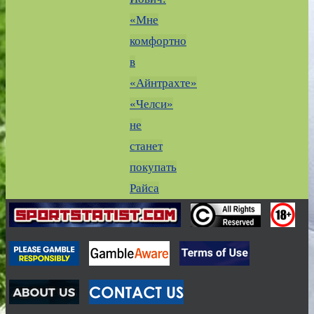
«Мне
комфортно
в
«Айнтрахте»
«Челси»
не
станет
покупать
Райса