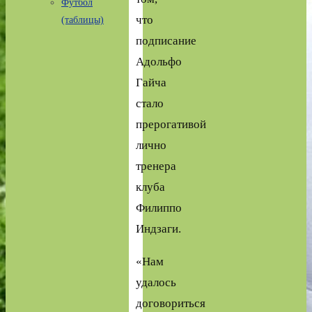
Футбол
что
(таблицы)
подписание
Адольфо
Гайча
стало
прерогативой
лично
тренера
клуба
Филиппо
Индзаги.
«Нам
удалось
договориться