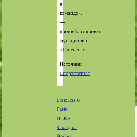
в
команде»,
—
проинформировал
функционер
«Беневенто».
Источник:
Спортстатист
Беневенто
,
Гайч
,
ЦСКА
.
Закладка
.
Йович: