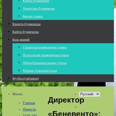
Кибер-букмекеры
Азиатские букмекеры
Биржи ставок
Крипто-букмекеры
Кибер-букмекеры
База знаний
Стратегии размещения ставок
Психология размещения ставок
Общеобразовательные статьи
Теория успешной игры
Футбол (таблицы)
Меню
Выбрать
Директор
язык
Главная
Новости
«Беневенто»:
ТОП 100