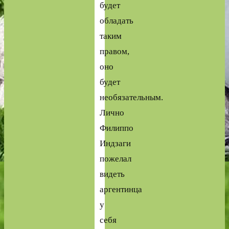
будет
обладать
таким
правом,
оно
будет
необязательным.
Лично
Филиппо
Индзаги
пожелал
видеть
аргентинца
у
себя