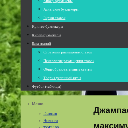
Кибер-букмекеры
Азиатские букмекеры
Биржи ставок
Крипто-букмекеры
Кибер-букмекеры
База знаний
Стратегии размещения ставок
Психология размещения ставок
Общеобразовательные статьи
Теория успешной игры
Футбол (таблицы)
Меню
Джампао
Главная
Новости
максиму
ТОП 100