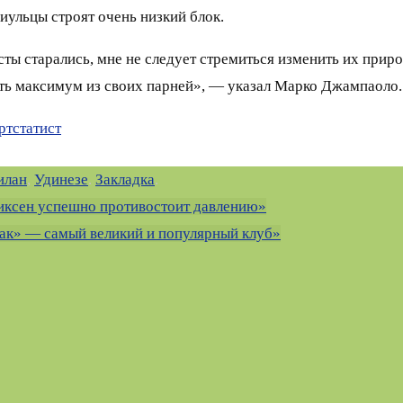
риульцы строят очень низкий блок.
ы старались, мне не следует стремиться изменить их приро
ть максимум из своих парней», — указал Марко Джампаоло.
ртстатист
илан
,
Удинезе
.
Закладка
.
иксен успешно противостоит давлению»
ак» — самый великий и популярный клуб»