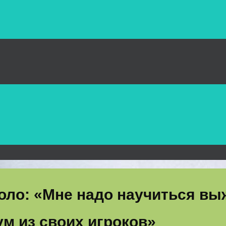
ло: «Мне надо научиться вы
м из своих игроков»