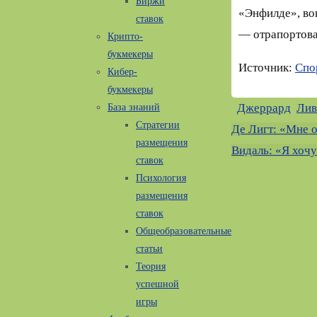
Биржи
«Энфилде», во
ставок
— отрапортова
Крипто-
букмекеры
Источник:
Спо
Кибер-
букмекеры
Джеррард
,
Лив
База знаний
Стратегии
Де Лигт: «Мне о
размещения
Видаль: «Я хоч
ставок
Психология
размещения
ставок
Общеобразовательные
статьи
Теория
успешной
игры