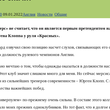
0
09.01.2022
Англия
,
Новости
,
Общие
рс» не считает, что он является первым претендентом на
ена Клоппа у руля «Красных».
рд озвучил свою позицию насчет слухов, связывающих его 
а должность рулевого чемпионов Англии.
ьно мечтаю о том, чтобы однажды оказаться в должности на
Этот клуб значит слишком много для меня. Но сейчас мерси
н из сильнейших тренеров современности – Юрген Клопп. С
ества важнейших побед.
иверпулем» по-прежнему очень сильна. В составе этого кол
ло моих прежних одноклубников. Но тот факт, что я долгое 